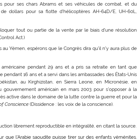
ars pour ses chars Abrams et ses véhicules de combat, et du
s de dollars pour sa flotte d’hélicoptères AH-64D/E, UH-60L,
quer tout ou partie de la vente par le biais d’une résolution
ontrol Act.)
 au Yémen, espérons que le Congrès dira qu’il n’y aura plus de
 américaine pendant 29 ans et a pris sa retraite en tant que
e pendant 16 ans et a servi dans les ambassades des États-Unis
kistan, au Kirghizistan, en Sierra Leone, en Micronésie, en
du gouvernement américain en mars 2003 pour s’opposer à la
très active dans le domaine de la lutte contre la guerre et pour la
 of Conscience
(Dissidence : les voix de la conscience).
duction librement reproductible en intégralité, en citant la source.
r que l’Arabie saoudite puisse tirer sur des enfants yéménites.