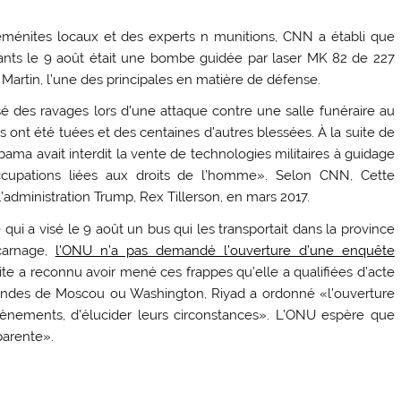
 yéménites locaux et des experts n munitions, CNN a établi que
fants le 9 août était une bombe guidée par laser MK 82 de 227
 Martin, l’une des principales en matière de défense.
usé des ravages lors d’une attaque contre une salle funéraire au
s ont été tuées et des centaines d’autres blessées. À la suite de
bama avait interdit la vente de technologies militaires à guidage
ccupations liées aux droits de l’homme». Selon CNN, Cette
 l’administration Trump, Rex Tillerson, en mars 2017.
ui a visé le 9 août un bus qui les transportait dans la province
carnage,
l’ONU n’a pas demandé l’ouverture d’une enquête
udite a reconnu avoir mené ces frappes qu’elle a qualifiées d’acte
mandes de Moscou ou Washington, Riyad a ordonné «l’ouverture
ènements, d’élucider leurs circonstances». L’ONU espère que
parente».