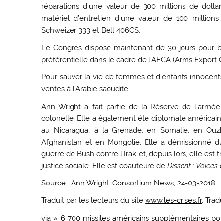
réparations d’une valeur de 300 millions de doll
matériel d’entretien d’une valeur de 100 million
Schweizer 333 et Bell 406CS.
Le Congrès dispose maintenant de 30 jours pour blo
préférentielle dans le cadre de l’AECA (Arms Export C
Pour sauver la vie de femmes et d’enfants innocents
ventes à l’Arabie saoudite.
Ann Wright a fait partie de la Réserve de l’armée
colonelle. Elle a également été diplomate américain
au Nicaragua, à la Grenade, en Somalie, en Ouzbé
Afghanistan et en Mongolie. Elle a démissionné 
guerre de Bush contre l’Irak et, depuis lors, elle est 
justice sociale. Elle est coauteure de
Dissent : Voices
Source :
Ann Wright, Consortium News
, 24-03-2018
Traduit par les lecteurs du site
www.les-crises.fr
. Tra
via
» 6 700 missiles américains supplémentaires pou