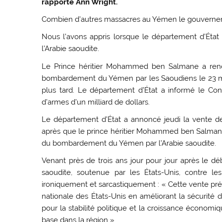
rapporte Ann Wright.
Combien d’autres massacres au Yémen le gouvernemen
Nous l’avons appris lorsque le département d’Éta
l’Arabie saoudite.
Le Prince héritier Mohammed ben Salmane a renco
bombardement du Yémen par les Saoudiens le 23 mar
plus tard. Le département d’État a informé le Cong
d’armes d’un milliard de dollars.
Le département d’État a annoncé jeudi la vente de 
après que le prince héritier Mohammed ben Salmane 
du bombardement du Yémen par l’Arabie saoudite.
Venant près de trois ans jour pour jour après le 
saoudite, soutenue par les États-Unis, contre l
ironiquement et sarcastiquement : « Cette vente prév
nationale des États-Unis en améliorant la sécurité 
pour la stabilité politique et la croissance économi
base dans la région ».