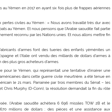
s au Yémen en 2017 en ayant six fois plus de frappes aériennes
ux pertes civiles au Yémen : « Nous avons travaillé très dur avec
ts au Yémen. Et nous pensons que l’Arabie saoudite fait partie
rnement reconnu par les Nations unies. Et nous allons mettre fin
fabricants d’armes font des tueries des enfants yéménites un
pagne et l’Italie ont vendu des milliards de dollars d’armes à
un des plus gros acheteurs d’armes.
e pour le Yémen, qui représentait une tentative d’insérer une
 américaines dans cette guerre civile meurtrière, a été tenue en
ricain le 21 mars. Parrainée par trois membres du Sénat – les
 et Chris Murphy (D-Conn), la résolution demandait la fin du rôle
sée, l’Arabie saoudite achètera 6 696 missiles TOW 2B et le
70 millions de dollars ; des pièces et une assistance aux