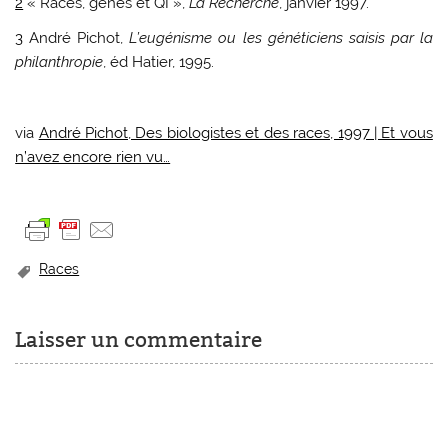
2
« Races, gènes et QI »,
La Recherche
, janvier 1997.
3
André Pichot,
L’eugénisme ou les généticiens saisis par la
philanthropie
, éd Hatier, 1995.
via
André Pichot, Des biologistes et des races, 1997 | Et vous
n’avez encore rien vu…
Races
Laisser un commentaire