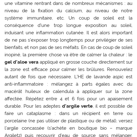
une vitamine rentrant dans de nombreux mécanismes : au
niveau de la fixation du calcium, au niveau de notre
système immunitaire, etc. Un coup de soleil est la
conséquence d’une trop longue exposition au soleil,
induisant une inflammation cutanée. Il est alors important
de ne pas s’exposer trop longtemps pour privilégier de ses
bienfaits, et non pas de ses méfaits. En cas de coup de soleil
inopiné, la première chose va être de calmer la chaleur : le
gel d’aloe vera
appliqué en grosse couche directement sur
la zone est efficace pour calmer les brûlures. Renouvelez
autant de fois que nécessaire. L’HE de lavande aspic est
anti-inflammatoire : mélangez à parts égales avec du
macérât huileux de calendula à appliquer sur la zone
affectée. Répétez entre 4 et 6 fois pour un apaisement
durable. Pour les adeptes
d’argile verte
, il est possible de
faire un cataplasme : dans un récipient en terre ou
porcelaine (ne pas utiliser de plastique ou de métal), versez
l’argile concassée (s’achète en boutique bio – marque
Argiletz) puis recouvrir d’eau de source sans mélanger.