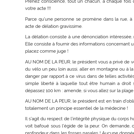
Prenez conscience, tout un chacun, à chaque fois q
votre acte !!!
Parce qu’une personne se promène dans la rue, à
acte de délation gravissime.
La délation consiste à une dénonciation intéressée, m
Elle consiste à fournir des informations concernant u
placez comme juge !
AU NOM DE LA PEUR, le président vous a privé de vot
du vélo un peu loin aussi, aller en montagne ou à la 
danger par rapport à ce virus dans de telles activité
simple liberté à laquelle tout être humain a droit 
dépassez 100 km : amende, si vous allez sur la pla
AU NOM DE LA PEUR, le président est en train d’oblig
totalement un principe essentiel de la médecine !
Il s’agit du respect de l’intégrité physique du corps h
voit bafoué sous l’égide de la peur. On demande,
profondeur dans les fosses nasales ! Aucune donnée 