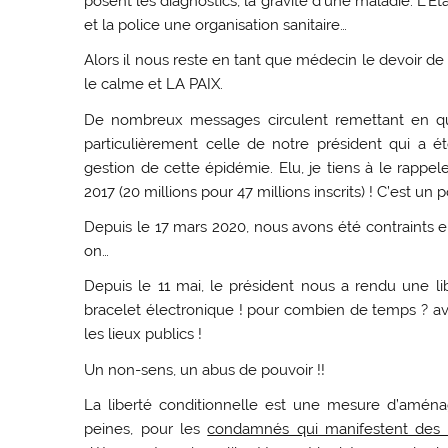
posent les diagnostics, la gravité d’une maladie. L’E
et la police une organisation sanitaire…
Alors il nous reste en tant que médecin le devoir d
le calme et LA PAIX.
De nombreux messages circulent remettant en qu
particulièrement celle de notre président qui a é
gestion de cette épidémie. Elu, je tiens à le rappe
2017 (20 millions pour 47 millions inscrits) ! C’est un
Depuis le 17 mars 2020, nous avons été contraints e
on…
Depuis le 11 mai, le président nous a rendu une 
bracelet électronique ! pour combien de temps ? ave
les lieux publics !
Un non-sens, un abus de pouvoir !!
La liberté conditionnelle est une mesure d’aména
peines, pour les
condamnés qui manifestent des ef