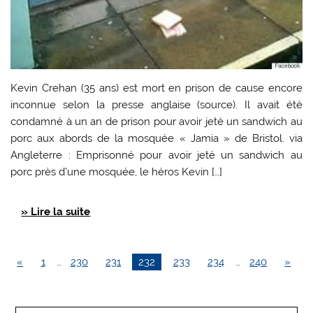
Kevin Crehan (35 ans) est mort en prison de cause encore
inconnue selon la presse anglaise (source). Il avait été
condamné à un an de prison pour avoir jeté un sandwich au
porc aux abords de la mosquée « Jamia » de Bristol. via
Angleterre : Emprisonné pour avoir jeté un sandwich au
porc près d’une mosquée, le héros Kevin […]
» Lire la suite
«
1
…
230
231
232
233
234
…
240
»