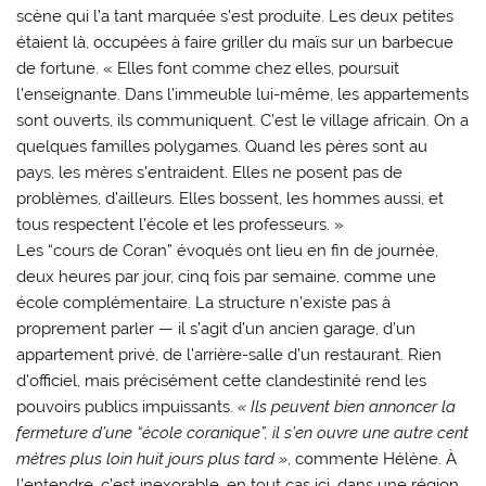
scène qui l’a tant marquée s’est produite. Les deux petites
étaient là, occupées à faire griller du maïs sur un barbecue
de fortune. « Elles font comme chez elles, poursuit
l’enseignante. Dans l’immeuble lui-même, les appartements
sont ouverts, ils communiquent. C’est le village africain. On a
quelques familles polygames. Quand les pères sont au
pays, les mères s’entraident. Elles ne posent pas de
problèmes, d’ailleurs. Elles bossent, les hommes aussi, et
tous respectent l’école et les professeurs. »
Les “cours de Coran” évoqués ont lieu en fin de journée,
deux heures par jour, cinq fois par semaine, comme une
école complémentaire. La structure n’existe pas à
proprement parler — il s’agit d’un ancien garage, d’un
appartement privé, de l’arrière-salle d’un restaurant. Rien
d’officiel, mais précisément cette clandestinité rend les
pouvoirs publics impuissants.
« Ils peuvent bien annoncer la
fermeture d’une “école coranique”, il s’en ouvre une autre cent
mètres plus loin huit jours plus tard »
, commente Hélène. À
l’entendre, c’est inexorable, en tout cas ici, dans une région