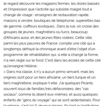
le regard découvre les magasins fermés, les stores baissés
et l’impression que l’activité qui subsiste malgré tout a
changé de visage : enseignes de restauration rapide,
maisons à vendre, boutiques de téléphonie, supérettes bas
de gamme, coiffeurs exotiques… Dans la rue, on croise des
groupes de jeunes, maghrébins ou turcs, beaucoup
d’Africains aussi, et des jeunes filles voilées. Cette ville,
parmi les plus pauvres de France, compte une cité qui a
longtemps défrayé la chronique avant d’être l’objet d’un
programme de réhabilitation qui, si elle a changé la forme,
n’a rien réglé sur le fond. C’est dans les écoles de cette cité
qu’enseigne Hélène.
« Dans ma classe, il n’y a aucun primo-arrivant, mais les
origines sont
pour un tiers africaine, un tiers turque et un
tiers maghrébine
, explique-t-elle. J’ai quelques Picards,
souvent issus de familles très défavorisées, des “cas
sociaux”, comme ils disent eux-mêmes, et aussi quelques
enfants de “gens du voyage” qui se sont sédentarisés. Pour
la religion, c’est 90 % de musulmans. En tant qu’institutrice,