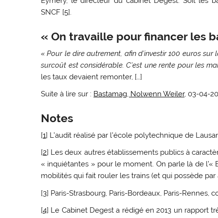
Eymery, le directeur du cabinet Degest. Soit les b
SNCF
[
5
]
.
« On travaille pour financer les 
« Pour le dire autrement, afin d’investir 100 euros su
surcoût est considérable. C’est une rente pour les mar
les taux devaient remonter, […]
Suite à lire sur :
Bastamag, Nolwenn Weiler
, 03-04-2
Notes
[
1
]
L’audit réalisé par l’école polytechnique de Laus
[
2
]
Les deux autres établissements publics à caractèr
« inquiétantes » pour le moment. On parle là de l’«
mobilités qui fait rouler les trains (et qui possède par 
[
3
]
Paris-Strasbourg, Paris-Bordeaux, Paris-Rennes,
[
4
]
Le Cabinet Degest a rédigé en 2013 un rapport t