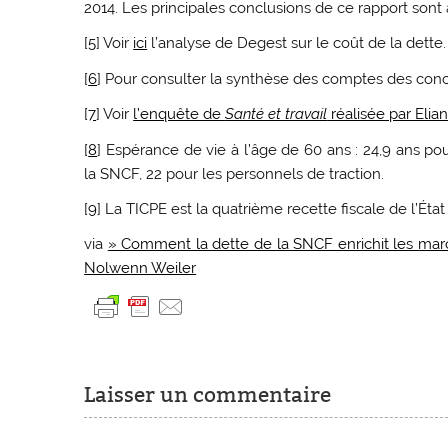
2014. Les principales conclusions de ce rapport sont 
[
5
]
Voir
ici
l’analyse de Degest sur le coût de la dette.
[
6
]
Pour consulter la synthèse des comptes des conce
[
7
]
Voir
l’enquête de
Santé et travail
réalisée par Elian
[
8
]
Espérance de vie à l’âge de 60 ans : 24,9 ans pou
la SNCF, 22 pour les personnels de traction.
[
9
]
La TICPE est la quatrième recette fiscale de l’État 
via
» Comment la dette de la SNCF enrichit les marc
Nolwenn Weiler
Laisser un commentaire