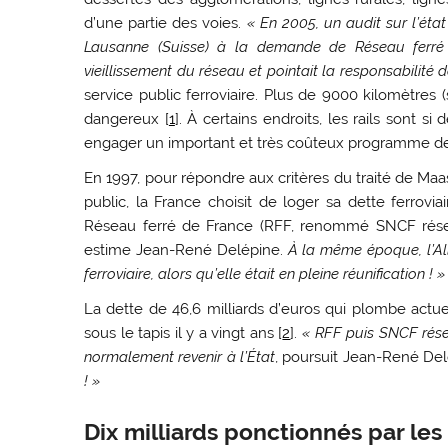
d’une partie des voies.
« En 2005, un audit sur l’éta
Lausanne (Suisse) à la demande de Réseau ferré 
vieillissement du réseau et pointait la responsabilité d
service public ferroviaire. Plus de 9000 kilomètres
dangereux
[
1
]
. À certains endroits, les rails sont si
engager un important et très coûteux programme de
En 1997, pour répondre aux critères du traité de Maast
public, la France choisit de loger sa dette ferrov
Réseau ferré de France (RFF, renommé SNCF rés
estime Jean-René Delépine.
À la même époque, l’Al
ferroviaire, alors qu’elle était en pleine réunification ! »
La dette de 46,6 milliards d’euros qui plombe actu
sous le tapis il y a vingt ans
[
2
]
.
« RFF puis SNCF résea
normalement revenir à l’État
, poursuit Jean-René De
! »
Dix milliards ponctionnés par les