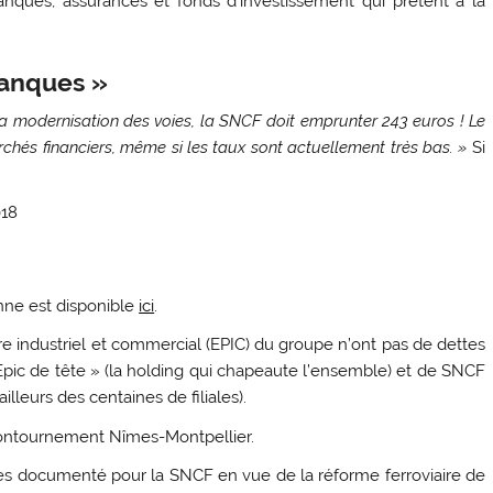
anques, assurances et fonds d’investissement qui prêtent à la
banques »
r la modernisation des voies, la SNCF doit emprunter 243 euros ! Le
chés financiers, même si les taux sont actuellement très bas. »
Si
018
anne est disponible
ici
.
e industriel et commercial (EPIC) du groupe n’ont pas de dettes
 Epic de tête » (la holding qui chapeaute l’ensemble) et de SNCF
ailleurs des centaines de filiales).
 contournement Nîmes-Montpellier.
rès documenté pour la SNCF en vue de la réforme ferroviaire de