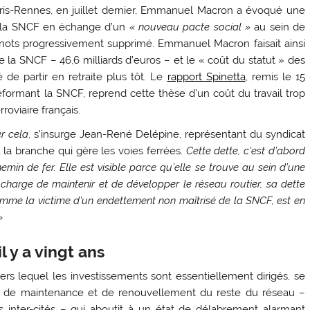
Paris-Rennes, en juillet dernier, Emmanuel Macron a évoqué une
 de la SNCF en échange d’un
« nouveau pacte social »
au sein de
eminots progressivement supprimé. Emmanuel Macron faisait ainsi
e la SNCF – 46,6 milliards d’euros – et le « coût du statut » des
de partir en retraite plus tôt. Le
rapport Spinetta
, remis le 15
formant la SNCF, reprend cette thèse d’un coût du travail trop
roviaire français.
er cela
, s’insurge Jean-René Delépine, représentant du syndicat
 la branche qui gère les voies ferrées.
Cette dette, c’est d’abord
in de fer. Elle est visible parce qu’elle se trouve au sein d’une
la charge de maintenir et de développer le réseau routier, sa dette
 comme la victime d’un endettement non maîtrisé de la SNCF, est en
»
l y a vingt ans
ers lequel les investissements sont essentiellement dirigés, se
ts de maintenance et de renouvellement du reste du réseau –
es inter-cités – qui aboutit à un état de délabrement alarmant