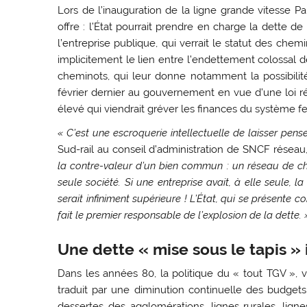
Lors de l’inauguration de la ligne grande vitesse 
offre : l’État pourrait prendre en charge la dette
l’entreprise publique, qui verrait le statut des ch
implicitement le lien entre l’endettement colossal d
cheminots, qui leur donne notamment la possibilité 
février dernier au gouvernement en vue d’une loi ré
élevé qui viendrait gréver les finances du système fer
« C’est une escroquerie intellectuelle de laisser pens
Sud-rail au conseil d’administration de SNCF réseau,
la contre-valeur d’un bien commun : un réseau de chem
seule société. Si une entreprise avait, à elle seule, 
serait infiniment supérieure ! L’État, qui se présente
fait le premier responsable de l’explosion de la dette. 
Une dette « mise sous le tapis » i
Dans les années 80, la politique du « tout TGV », v
traduit par une diminution continuelle des budge
dessertes des agglomérations, lignes rurales, lign