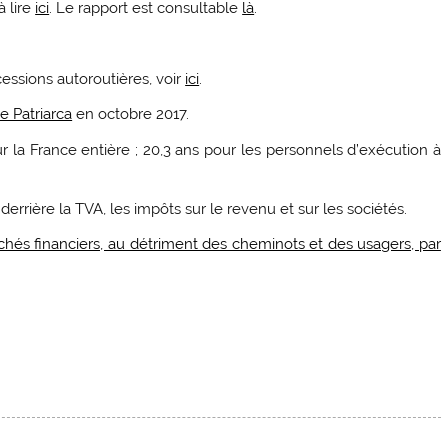
à lire
ici
. Le rapport est consultable
là
.
ssions autoroutières, voir
ici
.
e Patriarca
en octobre 2017.
r la France entière ; 20,3 ans pour les personnels d’exécution à
derrière la TVA, les impôts sur le revenu et sur les sociétés.
hés financiers, au détriment des cheminots et des usagers, par