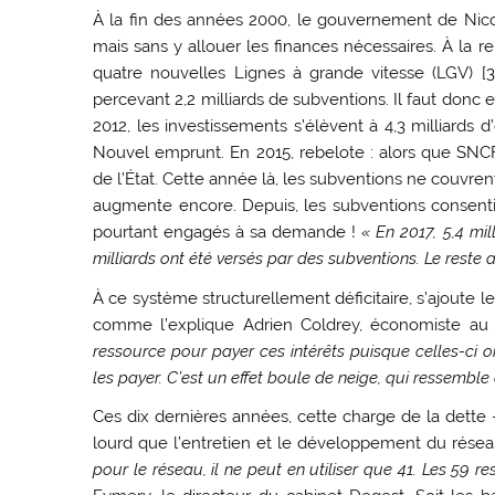
À la fin des années 2000, le gouvernement de Nic
mais sans y allouer les finances nécessaires. À la re
quatre nouvelles Lignes à grande vitesse (LGV)
[
3
percevant 2,2 milliards de subventions. Il faut donc
2012, les investissements s’élèvent à 4,3 milliards d
Nouvel emprunt. En 2015, rebelote : alors que SNCF r
de l’État. Cette année là, les subventions ne couvre
augmente encore. Depuis, les subventions consentie
pourtant engagés à sa demande !
« En 2017, 5,4 mil
milliards ont été versés par des subventions. Le reste
À ce système structurellement déficitaire, s’ajoute le 
comme l’explique Adrien Coldrey, économiste au 
ressource pour payer ces intérêts puisque celles-ci ont
les payer. C’est un effet boule de neige, qui ressemble
Ces dix dernières années, cette charge de la dette 
lourd que l’entretien et le développement du réseau
pour le réseau, il ne peut en utiliser que 41. Les 59 r