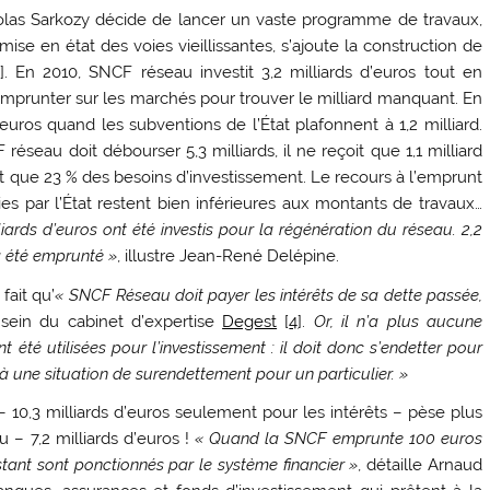
olas Sarkozy décide de lancer un vaste programme de travaux,
mise en état des voies vieillissantes, s’ajoute la construction de
]
. En 2010, SNCF réseau investit 3,2 milliards d’euros tout en
 emprunter sur les marchés pour trouver le milliard manquant. En
’euros quand les subventions de l’État plafonnent à 1,2 milliard.
éseau doit débourser 5,3 milliards, il ne reçoit que 1,1 milliard
nt que 23 % des besoins d’investissement. Le recours à l’emprunt
s par l’État restent bien inférieures aux montants de travaux…
liards d’euros ont été investis pour la régénération du réseau. 2,2
 a été emprunté »
, illustre Jean-René Delépine.
fait qu’
« SNCF Réseau doit payer les intérêts de sa dette passée,
sein du cabinet d’expertise
Degest
[
4
]
.
Or, il n’a plus aucune
 été utilisées pour l’investissement : il doit donc s’endetter pour
 à une situation de surendettement pour un particulier. »
– 10,3 milliards d’euros seulement pour les intérêts – pèse plus
 – 7,2 milliards d’euros !
« Quand la SNCF emprunte 100 euros
estant sont ponctionnés par le système financier »
, détaille Arnaud