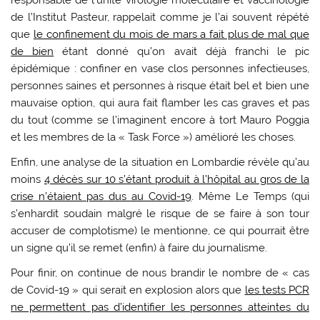
de l’Institut Pasteur, rappelait comme je l’ai souvent répété
que
le confinement du mois de mars a fait plus de mal que
de bien
étant donné qu’on avait déjà franchi le pic
épidémique : confiner en vase clos personnes infectieuses,
personnes saines et personnes à risque était bel et bien une
mauvaise option, qui aura fait flamber les cas graves et pas
du tout (comme se l’imaginent encore à tort Mauro Poggia
et les membres de la « Task Force ») amélioré les choses.
Enfin, une analyse de la situation en Lombardie révèle qu’au
moins
4 décès sur 10 s’étant produit à l’hôpital au gros de la
crise n’étaient pas dus au Covid-19
. Même Le Temps (qui
s’enhardit soudain malgré le risque de se faire à son tour
accuser de complotisme) le mentionne, ce qui pourrait être
un signe qu’il se remet (enfin) à faire du journalisme.
Pour finir, on continue de nous brandir le nombre de « cas
de Covid-19 » qui serait en explosion alors que
les tests PCR
ne permettent pas d’identifier les personnes atteintes du