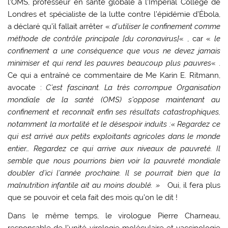
l’OMS, professeur en santé globale à l’Imperial College de
Londres et spécialiste de la lutte contre l’épidémie d’Ébola,
a déclaré qu’il fallait arrêter «
d’utiliser le confinement comme
méthode de contrôle principale [du coronavirus]
« , car «
le
confinement a une conséquence que vous ne devez jamais
minimiser et qui rend les pauvres beaucoup plus pauvres
« .
Ce qui a entraîné ce commentaire de Me Karin E. Ritmann,
avocate :
C’est fascinant. La très corrompue Organisation
mondiale de la santé (OMS) s’oppose maintenant au
confinement et reconnaît enfin ses résultats catastrophiques,
notamment la mortalité et le désespoir induits :
« Regardez ce
qui est arrivé aux petits exploitants agricoles dans le monde
entier… Regardez ce qui arrive aux niveaux de pauvreté. Il
semble que nous pourrions bien voir la pauvreté mondiale
doubler d’ici l’année prochaine. Il se pourrait bien que la
malnutrition infantile ait au moins doublé. »
Oui, il fera plus
que se pouvoir et cela fait des mois qu’on le dit !
Dans le même temps, le virologue Pierre Charneau,
responsable de l’unité virologie moléculaire et vaccinologie