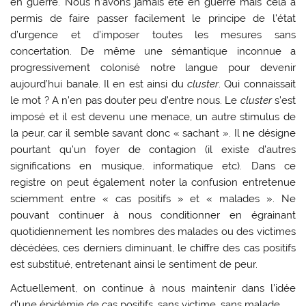
en guerre. Nous n’avons jamais été en guerre mais cela a
permis de faire passer facilement le principe de l’état
d’urgence et d’imposer toutes les mesures sans
concertation. De même une sémantique inconnue a
progressivement colonisé notre langue pour devenir
aujourd’hui banale. Il en est ainsi du
cluster
. Qui connaissait
le mot ? A n’en pas douter peu d’entre nous. Le
cluster
s’est
imposé et il est devenu une menace, un autre stimulus de
la peur, car il semble savant donc « sachant ». Il ne désigne
pourtant qu’un foyer de contagion (il existe d’autres
significations en musique, informatique etc). Dans ce
registre on peut également noter la confusion entretenue
sciemment entre « cas positifs » et « malades ». Ne
pouvant continuer à nous conditionner en égrainant
quotidiennement les nombres des malades ou des victimes
décédées, ces derniers diminuant, le chiffre des cas positifs
est substitué, entretenant ainsi le sentiment de peur.
Actuellement, on continue à nous maintenir dans l’idée
d’une épidémie de cas positifs, sans victime, sans malade.