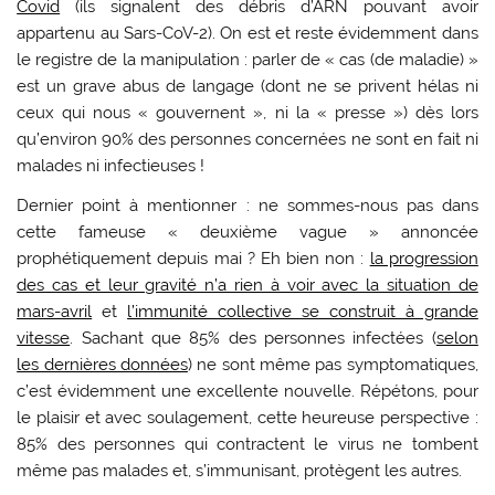
Covid
(ils signalent des débris d’ARN pouvant avoir
appartenu au Sars-CoV-2). On est et reste évidemment dans
le registre de la manipulation : parler de « cas (de maladie) »
est un grave abus de langage (dont ne se privent hélas ni
ceux qui nous « gouvernent », ni la « presse ») dès lors
qu’environ 90% des personnes concernées ne sont en fait ni
malades ni infectieuses !
Dernier point à mentionner : ne sommes-nous pas dans
cette fameuse « deuxième vague » annoncée
prophétiquement depuis mai ? Eh bien non :
la progression
des cas et leur gravité n’a rien à voir avec la situation de
mars-avril
et
l’immunité collective se construit à grande
vitesse
. Sachant que 85% des personnes infectées (
selon
les dernières données
) ne sont même pas symptomatiques,
c’est évidemment une excellente nouvelle. Répétons, pour
le plaisir et avec soulagement, cette heureuse perspective :
85% des personnes qui contractent le virus ne tombent
même pas malades et, s’immunisant, protègent les autres.