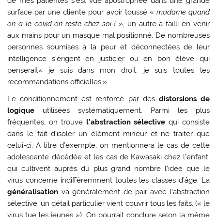
de mes patientes s’est vue apostrophée dans une grande
surface par une cliente pour avoir toussé «
madame quand
on a le covid on reste chez soi !
», un autre a failli en venir
aux mains pour un masque mal positionné. De nombreuses
personnes soumises à la peur et déconnectées de leur
intelligence s’érigent en justicier ou en bon élève qui
penserait« je suis dans mon droit, je suis toutes les
recommandations officielles.»
Le conditionnement est renforcé par des
distorsions de
logique
utilisées systématiquement. Parmi les plus
fréquentes, on trouve
l’abstraction sélective
qui consiste
dans le fait d’isoler un élément mineur et ne traiter que
celui-ci. A titre d’exemple, on mentionnera le cas de cette
adolescente décédée et les cas de Kawasaki chez l’enfant,
qui cultivent auprès du plus grand nombre l’idée que le
virus concerne indifféremment toutes les classes d’âge. La
généralisation
va généralement de pair avec l’abstraction
sélective: un détail particulier vient couvrir tous les faits. (« le
virus tue les jeunes »). On pourrait conclure selon la même