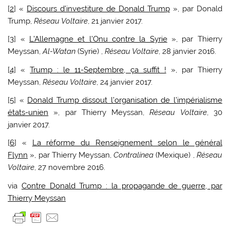
[
2
] «
Discours d’investiture de Donald Trump
», par Donald
Trump,
Réseau Voltaire
, 21 janvier 2017.
[
3
] «
L’Allemagne et l’Onu contre la Syrie
», par Thierry
Meyssan,
Al-Watan
(Syrie) ,
Réseau Voltaire
, 28 janvier 2016.
[
4
] «
Trump : le 11-Septembre, ça suffit !
», par Thierry
Meyssan,
Réseau Voltaire
, 24 janvier 2017.
[
5
] «
Donald Trump dissout l’organisation de l’impérialisme
états-unien
», par Thierry Meyssan,
Réseau Voltaire
, 30
janvier 2017.
[
6
] «
La réforme du Renseignement selon le général
Flynn
», par Thierry Meyssan,
Contralínea
(Mexique) ,
Réseau
Voltaire
, 27 novembre 2016.
via
Contre Donald Trump : la propagande de guerre, par
Thierry Meyssan