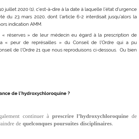
0 juillet 2020 (1), c’est-à-dire à la date à laquelle l’état d’urgence
êté du 23 mars 2020, dont l’article 6-2 interdisait jusqu’alors la
ors indication AMM.
s « réserves » de leur médecin eu égard à la prescription de
 la « peur de représailles » du Conseil de l’Ordre qui a pu
onseil de l’Ordre 21 que nous reproduisons ci-dessous. Ou bien
rance de l’hydroxychloroquine ?
galement continuer à
prescrire l’hydroxychloroquine
de
raindre de
quelconques poursuites disciplinaires
.