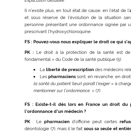
Explication détaillée :
Il n’existe plus, en tout état de cause, en l’état de l’
et sous réserve de l’évolution de la situation s
personne présentant une ordonnance signée par 
prescrivant l’hydroxychloroquine.
FS
: Pouvez-vous nous expliquer le droit ce qui s
PK :
Le droit à la protection de la santé est de
fondamental » du Code de la santé publique (5).
La
liberté de prescription
des médecins relèv
Les
pharmaciens
sont, en revanche, en droi
la santé du patient
(leur)
paraît l’exiger
» à charg
mentionner sur l’ordonnance.
» (7).
FS : Existe-t-il dès lors en France un droit du
l’ordonnance d’un médecin ?
PK
: Le
pharmacien
d’officine peut certes
refu
déontologie (7), mais il le fait
sous sa seule et entiè