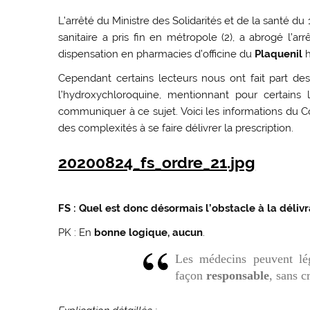
L’arrêté du Ministre des Solidarités et de la santé du 1
sanitaire a pris fin en métropole (2), a abrogé l’arr
dispensation en pharmacies d’officine du
Plaquenil
h
Cependant certains lecteurs nous ont fait part de
l’hydroxychloroquine, mentionnant pour certains
communiquer à ce sujet. Voici les informations du C
des complexités à se faire délivrer la prescription.
20200824_fs_ordre_21.jpg
FS : Quel est donc désormais l’obstacle à la déliv
PK : En
bonne logique, aucun
.
Les médecins peuvent lé
façon
responsable
, sans c