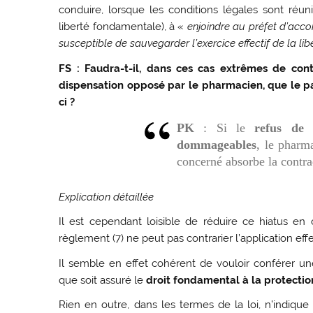
conduire, lorsque les conditions légales sont réun
liberté fondamentale), à «
enjoindre au préfet d’acco
susceptible de sauvegarder l’exercice effectif de la lib
FS :
Faudra-t-il, dans ces cas extrêmes de cont
dispensation opposé par le pharmacien, que le pat
ci ?
PK
: Si le
refus de 
dommageables
, le pharm
concerné absorbe la contrad
Explication détaillée
Il est cependant loisible de réduire ce hiatus en
règlement (7) ne peut pas contrarier l’application effec
Il semble en effet cohérent de vouloir conférer u
que soit assuré le
droit fondamental à la protectio
Rien en outre, dans les termes de la loi, n’indique