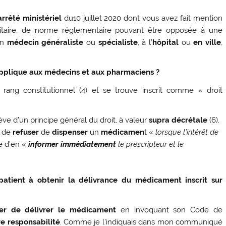
arrêté ministériel
du10 juillet 2020 dont vous avez fait mention
anitaire, de norme réglementaire pouvant être opposée à une
un
médecin généraliste
ou
spécialiste
, à l’
hôpital
ou
en ville
,
’applique aux médecins et aux pharmaciens ?
 rang constitutionnel (4) et se trouve inscrit comme « droit
e d’un principe général du droit, à valeur
supra décrétale
(6).
t de
refuser
de
dispenser
un
médicamen
t «
lorsque l’intérêt de
e d’en «
informer immédiatement
le prescripteur
et le
 patient à obtenir la délivrance du médicament inscrit sur
ser de délivrer le médicament
en invoquant son Code de
re responsabilité
. Comme je l’indiquais dans mon communiqué