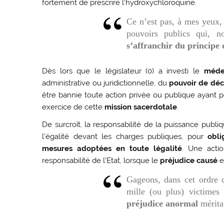
fortement de prescrire l’hydroxychloroquine.
Ce n’est pas, à mes yeux,
pouvoirs publics qui, no
s’affranchir du principe d
Dès lors que le législateur (0) a investi le
méd
administrative ou juridictionnelle, du
pouvoir de déc
être bannie toute action privée ou publique ayant p
exercice de cette
mission sacerdotale
.
De surcroît, la responsabilité de la puissance pu
l’égalité devant les charges publiques, pour
obl
mesures adoptées en toute légalité
. Une actio
responsabilité de l’Etat, lorsque le
préjudice
causé
e
Gageons, dans cet ordre 
mille (ou plus) victimes
préjudice anormal
mérit