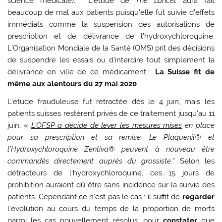
science médicale). L’étude de
The Lancet
aura fait
beaucoup de mal aux patients puisqu’elle fut suivie d’effets
immédiats comme la suspension des autorisations de
prescription et de délivrance de l’hydroxychloroquine.
L’Organisation Mondiale de la Santé (OMS) prit des décisions
de suspendre les essais ou d’interdire tout simplement la
délivrance en ville de ce médicament.
La Suisse fit de
même aux alentours du 27 mai 2020
.
L’étude frauduleuse fut rétractée dès le 4 juin, mais les
patients suisses restèrent privés de ce traitement jusqu’au 11
juin, «
L’OFSP a décidé de lever les mesures mises
en place
pour sa prescription et sa remise. Le Plaquenil® et
l’Hydroxychloroquine Zentiva® peuvent à nouveau être
commandés directement auprès du grossiste.”
Selon les
détracteurs de l’hydroxychloroquine, ces 15 jours de
prohibition auraient dû être sans incidence sur la survie des
patients. Cependant ce n’est pas le cas : il suffit de
regarder
l’évolution au cours du temps de la proportion de morts
parmi les cas nouvellement résolus, pour
constater
que