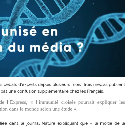
es débats d’experts depuis plusieurs mois. Trois médias publient
 pas une confusion supplémentaire chez les Français.
de l’Express, « l’immunité croisée pourrait expliquer les
ction dans le monde selon une étude ».
iée dans le journal Nature expliquant que « la moitié de la