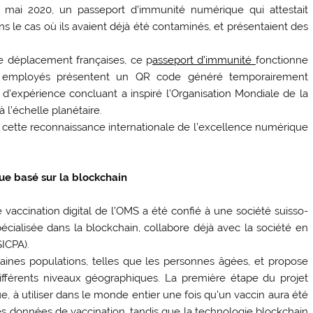
mai 2020, un passeport d’immunité numérique qui attestait
ns le cas où ils avaient déjà été contaminés, et présentaient des
e déplacement françaises, ce p
asseport d’immunité
fonctionne
s employés présentent un QR code généré temporairement
r d’expérience concluant a inspiré l’Organisation Mondiale de la
à l’échelle planétaire.
de cette reconnaissance internationale de l’excellence numérique
que basé sur la blockchain
 vaccination digital de l’OMS a été confié à une société suisso-
cialisée dans la blockchain, collabore déjà avec la société en
SICPA).
ines populations, telles que les personnes âgées, et propose
 différents niveaux géographiques. La première étape du projet
, à utiliser dans le monde entier une fois qu’un vaccin aura été
des données de vaccination, tandis que la technologie blockchain