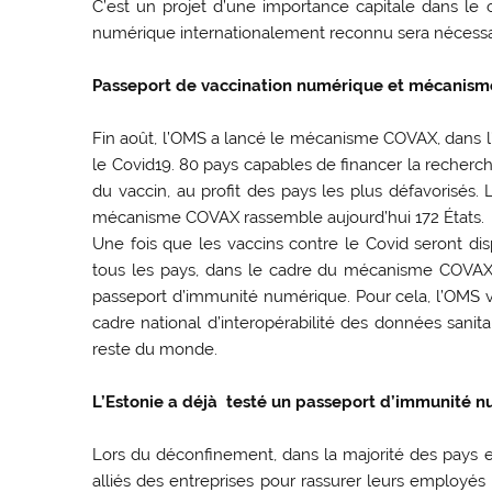
C’est un projet d’une importance capitale dans le c
numérique internationalement reconnu sera nécessair
Passeport de vaccination numérique et mécanis
Fin août, l’OMS a lancé le mécanisme COVAX, dans l’
le Covid19. 80 pays capables de financer la recherc
du vaccin, au profit des pays les plus défavorisés. L
mécanisme COVAX rassemble aujourd’hui 172 États.
Une fois que les vaccins contre le Covid seront di
tous les pays, dans le cadre du mécanisme COVAX,
passeport d’immunité numérique. Pour cela, l’OMS v
cadre national d’interopérabilité des données sanita
reste du monde.
L’Estonie a déjà testé un passeport d’immunité 
Lors du déconfinement, dans la majorité des pays eur
alliés des entreprises pour rassurer leurs employés l