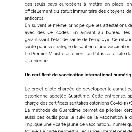
des seuls pays européens à mettre en place, en 
officiellement du statut immunitaire des citoyens, da
anticorps.
En suivant le même principe que les attestations d
avec des QR codes. En arrivant au bureau, le
garantissant l’état de santé de l’employé. Ce retou
santé pour sa stratégie de soutien d’une vaccination 
Le Premier Ministre estonien Jüri Ratas se félicite 
estonienne.
Un certificat de vaccination international numéri
Le projet pilote chargée de développer le carnet de
estonienne appelée Guardtime. Cette entreprise, spé
charge des certificats sanitaires estoniens Covid-19 (
La méthode de Guardtime permet de prioriser certa
aussi des outils pour le suivi de la vaccination à
implique une «carte jaune de vaccination» numérique
trouvé. La carte permettra l’échange international 