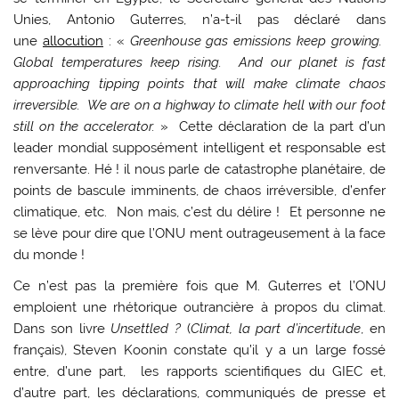
Unies, Antonio Guterres, n’a-t-il pas déclaré dans
une
allocution
: «
Greenhouse gas emissions keep growing.
Global temperatures keep rising. And our planet is fast
approaching tipping points that will make climate chaos
irreversible. We are on a highway to climate hell with our foot
still on the accelerator.
» Cette déclaration de la part d’un
leader mondial supposément intelligent et responsable est
renversante. Hé ! il nous parle de catastrophe planétaire, de
points de bascule imminents, de chaos irréversible, d’enfer
climatique, etc. Non mais, c’est du délire ! Et personne ne
se lève pour dire que l’ONU ment outrageusement à la face
du monde !
Ce n’est pas la première fois que M. Guterres et l’ONU
emploient une rhétorique outrancière à propos du climat.
Dans son livre
Unsettled ?
(
Climat, la part d’incertitude
, en
français), Steven Koonin constate qu’il y a un large fossé
entre, d’une part, les rapports scientifiques du GIEC et,
d’autre part, les déclarations, communiqués de presse et