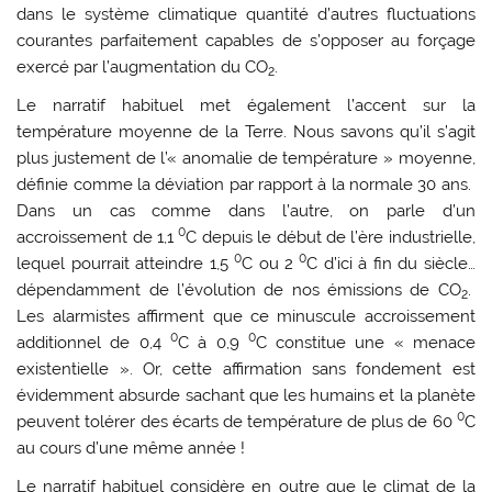
dans le système climatique quantité d’autres fluctuations
courantes parfaitement capables de s’opposer au forçage
exercé par l’augmentation du CO
.
2
Le narratif habituel met également l’accent sur la
température moyenne de la Terre. Nous savons qu’il s’agit
plus justement de l’« anomalie de température » moyenne,
définie comme la déviation par rapport à la normale 30 ans.
Dans un cas comme dans l’autre, on parle d’un
0
accroissement de 1,1
C depuis le début de l’ère industrielle,
0
0
lequel pourrait atteindre 1,5
C ou 2
C d’ici à fin du siècle…
dépendamment de l’évolution de nos émissions de CO
.
2
Les alarmistes affirment que ce minuscule accroissement
0
0
additionnel de 0,4
C à 0,9
C constitue une « menace
existentielle ». Or, cette affirmation sans fondement est
évidemment absurde sachant que les humains et la planète
0
peuvent tolérer des écarts de température de plus de 60
C
au cours d’une même année !
Le narratif habituel considère en outre que le climat de la