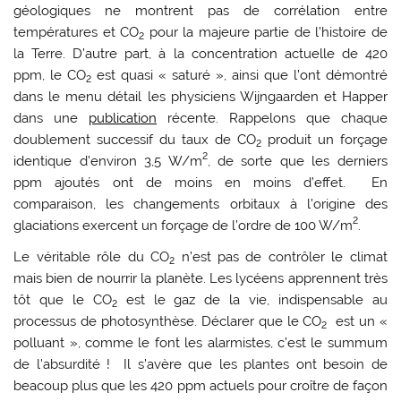
géologiques ne montrent pas de corrélation entre
températures et CO
pour la majeure partie de l’histoire de
2
la Terre. D’autre part, à la concentration actuelle de 420
ppm, le CO
est quasi « saturé », ainsi que l’ont démontré
2
dans le menu détail les physiciens Wijngaarden et Happer
dans une
publication
récente. Rappelons que chaque
doublement successif du taux de CO
produit un forçage
2
2
identique d’environ 3,5 W/m
, de sorte que les derniers
ppm ajoutés ont de moins en moins d’effet. En
comparaison, les changements orbitaux à l’origine des
2
glaciations exercent un forçage de l’ordre de 100 W/m
.
Le véritable rôle du CO
n’est pas de contrôler le climat
2
mais bien de nourrir la planète. Les lycéens apprennent très
tôt que le CO
est le gaz de la vie, indispensable au
2
processus de photosynthèse. Déclarer que le CO
est un «
2
polluant », comme le font les alarmistes, c’est le summum
de l’absurdité ! Il s’avère que les plantes ont besoin de
beacoup plus que les 420 ppm actuels pour croître de façon