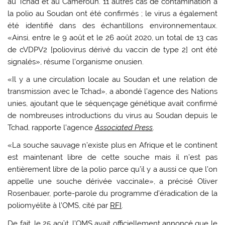
au Tchad et au Cameroun. 11 autres cas de contamination à
la polio au Soudan ont été confirmés ; le virus a également
été identifié dans des échantillons environnementaux.
«Ainsi, entre le 9 août et le 26 août 2020, un total de 13 cas
de cVDPV2 [poliovirus dérivé du vaccin de type 2] ont été
signalés», résume l’organisme onusien.
«Il y a une circulation locale au Soudan et une relation de
transmission avec le Tchad», a abondé l’agence des Nations
unies, ajoutant que le séquençage génétique avait confirmé
de nombreuses introductions du virus au Soudan depuis le
Tchad, rapporte l’agence
Associated Press
.
«La souche sauvage n’existe plus en Afrique et le continent
est maintenant libre de cette souche mais il n’est pas
entièrement libre de la polio parce qu’il y a aussi ce que l’on
appelle une souche dérivée vaccinale», a précisé Oliver
Rosenbauer, porte-parole du programme d’éradication de la
poliomyélite à l’OMS, cité par
RFI
.
De fait, le 25 août, l’OMS avait officiellement
annoncé
que le