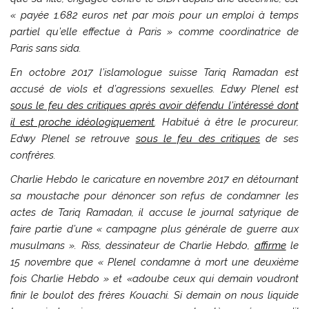
«
payée 1.682 euros net par mois pour un emploi à temps
partiel qu’elle effectue à Paris
» comme coordinatrice de
Paris sans sida.
En octobre 2017 l’islamologue suisse Tariq Ramadan est
accusé de viols et d’agressions sexuelles. Edwy Plenel est
sous le feu des critiques après avoir défendu l’intéressé dont
il est proche idéologiquement
. Habitué à être le procureur,
Edwy Plenel se retrouve
sous le feu des critiques
de ses
confrères.
Charlie Hebdo
le caricature en novembre 2017 en détournant
sa moustache pour dénoncer son refus de condamner les
actes de Tariq Ramadan, il accuse le journal satyrique de
faire partie d’une «
campagne plus générale de guerre aux
musulmans
». Riss, dessinateur de
Charlie Hebdo
,
affirme
le
15 novembre que «
Plenel condamne à mort une deuxième
fois Charlie Hebdo
» et «
adoube ceux qui demain voudront
finir le boulot des frères Kouachi. Si demain on nous liquide