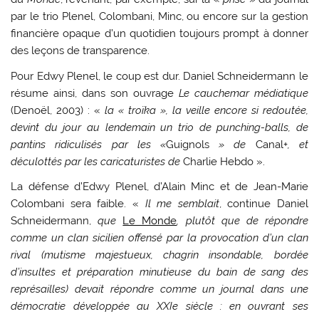
par le trio Plenel, Colombani, Minc, ou encore sur la gestion
financière opaque d’un quotidien toujours prompt à donner
des leçons de transparence.
Pour Edwy Plenel, le coup est dur. Daniel Schneidermann le
résume ainsi, dans son ouvrage
Le cauchemar médiatique
(Denoël, 2003) : «
la « troïka », la veille encore si redoutée,
devint du jour au lendemain un trio de punching-balls, de
pantins ridiculisés par les «
Guignols
» de
Canal+
, et
déculottés par les caricaturistes de
Charlie Hebdo ».
La défense d’Edwy Plenel, d’Alain Minc et de Jean-Marie
Colombani sera faible. «
Il me semblait
, continue Daniel
Schneidermann,
que
Le Monde
, plutôt que de répondre
comme un clan sicilien offensé par la provocation d’un clan
rival (mutisme majestueux, chagrin insondable, bordée
d’insultes et préparation minutieuse du bain de sang des
représailles) devait répondre comme un journal dans une
démocratie développée au XXIe siècle : en ouvrant ses