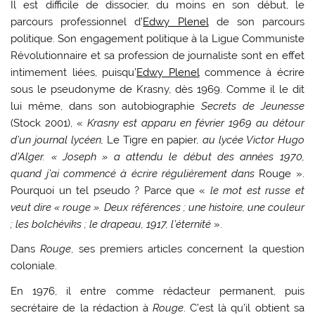
Il est difficile de dissocier, du moins en son début, le
parcours professionnel d’
Edwy Plenel
de son parcours
politique. Son engagement politique à la Ligue Communiste
Révolutionnaire et sa profession de journaliste sont en effet
intimement liées, puisqu’
Edwy Plenel
commence à écrire
sous le pseudonyme de Krasny, dès 1969. Comme il le dit
lui même, dans son autobiographie
Secrets de Jeunesse
(Stock 2001), «
Krasny est apparu en février 1969 au détour
d’un journal lycéen,
Le Tigre en papier
, au lycée Victor Hugo
d’Alger. « Joseph » a attendu le début des années 1970,
quand j’ai commencé à écrire régulièrement dans
Rouge ».
Pourquoi un tel pseudo ? Parce que «
le mot est russe et
veut dire « rouge ». Deux références ; une histoire, une couleur
; les bolchéviks ; le drapeau, 1917, l’éternité
».
Dans
Rouge
, ses premiers articles concernent la question
coloniale.
En 1976, il entre comme rédacteur permanent, puis
secrétaire de la rédaction à
Rouge
. C’est là qu’il obtient sa