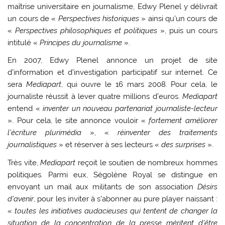
maîtrise universitaire en journalisme, Edwy Plenel y délivrait
un cours de «
Perspectives historiques
» ainsi qu’un cours de
«
Perspectives philosophiques et politiques
», puis un cours
intitulé «
Principes du journalisme
».
En 2007, Edwy Plenel annonce un projet de site
d’information et d’investigation participatif sur internet. Ce
sera
Mediapart
, qui ouvre le 16 mars 2008. Pour cela, le
journaliste réussit à lever quatre millions d’euros.
Mediapart
entend «
inventer un nouveau partenariat journaliste-lecteur
». Pour cela, le site annonce vouloir «
fortement améliorer
l’écriture plurimédia
», «
réinventer des traitements
journalistiques
» et réserver à ses lecteurs «
des surprises
».
Très vite,
Mediapart
reçoit le soutien de nombreux hommes
politiques. Parmi eux, Ségolène Royal se distingue en
envoyant un mail aux militants de son association
Désirs
d’avenir
, pour les inviter à s’abonner au pure player naissant :
«
toutes les initiatives audacieuses qui tentent de changer la
situation de la concentration de la presse méritent d’être