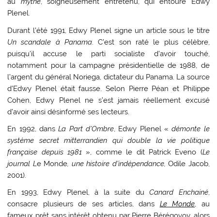
au
mythe
, soigneusement entretenu, qui entoure Edwy
Plenel.
Durant l’été 1991, Edwy Plenel signe un article sous le titre
Un scandale à Panama
. C’est son raté le plus célèbre,
puisqu’il accuse le parti socialiste d’avoir touché,
notamment pour la campagne présidentielle de 1988, de
l’argent du général Noriega, dictateur du Panama. La source
d’Edwy Plenel était fausse. Selon Pierre Péan et Philippe
Cohen, Edwy Plenel ne s’est jamais réellement excusé
d’avoir ainsi désinformé ses lecteurs.
En 1992, dans
La Part d’Ombre
, Edwy Plenel «
démonte le
système secret mitterrandien qui double la vie politique
française depuis 1981
», comme le dit Patrick Eveno (
Le
journal L
e Monde
, une histoire d’indépendance,
Odile Jacob,
2001).
En 1993, Edwy Plenel, à la suite du
Canard Enchainé
,
consacre plusieurs de ses articles, dans
Le Monde
, au
fameux prêt sans intérêt obtenu par Pierre Bérégovoy, alors