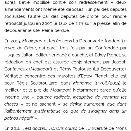
après s’être mobilisé contre son redressement – deux
amendements ont même été déposés, l’un par des députés
socialistes, l’autre par des députés de droite, pour rendre
rétroactif jusqu’en 2009 le taux de 2.1% sur la presse, afin de
dédouaner le site. Peine perdue.
En 2015,
Mediapart
et les éditions La Découverte fondent
La
revue du Crieur
, qui paraît trois fois par an. Confondée par
Hugues Jallon, éditeur engagé à gauche, et Edwy Plenel, sa
rédaction en chef est assurée conjointement par Joseph
Confavreux (
Mediapart
) et Rémy Toulouse (La Découverte).
Véritable
concentré des marottes d’Edwy Plenel
, elle est
pour Régis Soubrouillard, dans
Marianne
(14/06/2015) le
meilleur et le pire de
Mediapart
. Notamment
parce qu’elle
incarne
une «
gauche radicale, incapable de nommer les
choses
» et ne sachant «
se définir autrement que dans
l’affrontement systématique ou que de s’indigner dans un
pathos négatif
».
En 2016 il est
docteur honoris causa
de l’Université de Mons