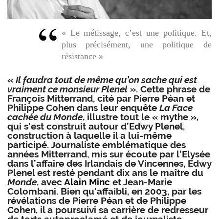
« Le métissage, c’est une politique. Et,
plus précisément, une politique de
résistance »
«
Il faudra tout de même qu’on sache qui est
vraiment ce monsieur Plenel
». Cette phrase de
François Mitterrand, cité par Pierre Péan et
Philippe Cohen dans leur enquête
La Face
cachée du Monde
, illustre tout le « mythe »,
qui s’est construit autour d’Edwy Plenel,
construction à laquelle il a lui-même
participé. Journaliste emblématique des
années Mitterrand, mis sur écoute par l’Elysée
dans l’affaire des Irlandais de Vincennes, Edwy
Plenel est resté pendant dix ans le maître du
Monde
, avec
Alain Minc
et Jean-Marie
Colombani. Bien qu’affaibli, en 2003, par les
révélations de Pierre Péan et de Philippe
Cohen, il a poursuivi sa carrière de redresseur
de torts autoproclamé et de journaliste