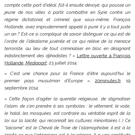
compte cette part d’idéal, fût-il ensuite dévoyé, qui pousse un
jeune de nos villes à partir combattre en Syrie contre un
régime dictatorial et criminel que vous-même, François
Hollande, avez imprudemment appelé à punir il y a tout juste
un an ? Est-ce si compliqué de savoir distinguer ce qui est de
l’ordre de l’idéalisme juvénile et ce qui relève de la menace
terroriste, au lieu de tout criminaliser en bloc en désignant
indistinctement des djihadistes ? »
Lettre ouverte à François
Hollande,
Mediapart
, 23 juillet 2014.
« C’est une chance pour la France d’être aujourd’hui le
premier pays musulman d’Europe »
,
20minutes.fr
, 19
septembre 2014
« Cette façon d’agiter la querelle religieuse, de stigmatiser
l’islam, de s’en prendre à ses symboles : le vêtement, le voile,
le halal, les mosquées, est contraire au véritable esprit de la
loi sur la laïcité, qui reconnaît les cultures minoritaires (…) Ce
“laïcisme” est le Cheval de Troie de l’islamophobie, il est à la
laïcité ce que l’intégrisme est à la religion. Il a une similitude