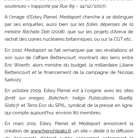
soutenues »
(rapporté par
Rue 89
– 14/12/2007).
À l’image d’Edwy Plenel,
Mediapart
cherche à se distinguer
par ses enquêtes, aussi bien sur
les folles dépenses de la
ministre Rachida Dati
(2008), que sur les projets d’Areva de
rachat des usines nucléaires britanniques, ou sur la CGT etc…
En 2010,
Mediapart
se fait remarquer par ses révélations et
son suivi de l’affaire Bettencourt, montrant des liens entre
Eric Woerth, alors ministre du budget, la milliardaire Liliane
Bettencourt et le financement de la campagne de Nicolas
Sarkozy.
En octobre 2009, Edwy Plenel est à l’origine, avec les sites
@rrêt sur images
,
Bakchich
,
Indigo Publications
,
Rue89
,
Slate.fr
et
Terra Eco
du SPIIL, syndicat de la presse en ligne,
qui compte aujourd’hui, environ 80 membres.
En mars 2011, Edwy Plenel et
Mediapart
annoncent la
création de
www.frenchleaks.fr
, un site «
dédié à la diffusion