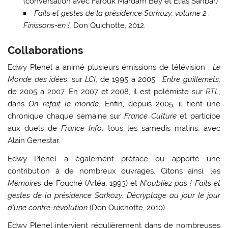
(conversation avec Farouk Mardam Bey et Elias Sanbar)
Faits et gestes de la présidence Sarkozy, volume 2 :
Finissons-en !,
Don Quichotte, 2012.
Collaborations
Edwy Plenel a animé plusieurs émissions de télévision :
Le
Monde des idées
, sur
LCI
, de 1995 à 2005 ;
Entre guillemets
,
de 2005 à 2007. En 2007 et 2008, il est polémiste sur
RTL
,
dans
On refait le monde
. Enfin, depuis 2005, il tient une
chronique chaque semaine sur
France Culture
et participe
aux duels de
France Info
, tous les samedis matins, avec
Alain Genestar.
Edwy Plenel a également préface ou apporté une
contribution à de nombreux ouvrages. Citons ainsi, les
Mémoires
de Fouché (Arléa, 1993) et
N’oubliez pas ! Faits et
gestes de la présidence Sarkozy. Décryptage au jour le jour
d’une contre-révolution
(Don Quichotte, 2010)
Edwy Plenel intervient régulièrement dans de nombreuses