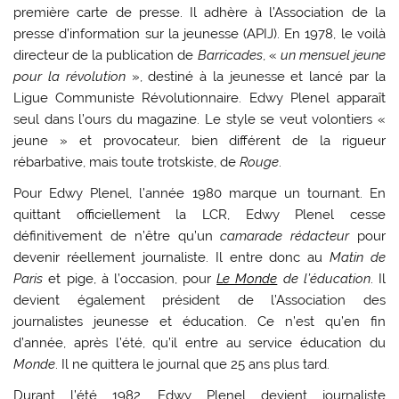
première carte de presse. Il adhère à l’Association de la
presse d’information sur la jeunesse (APIJ). En 1978, le voilà
directeur de la publication de
Barricades
, «
un mensuel jeune
pour la révolution
», destiné à la jeunesse et lancé par la
Ligue Communiste Révolutionnaire. Edwy Plenel apparaît
seul dans l’ours du magazine. Le style se veut volontiers «
jeune » et provocateur, bien différent de la rigueur
rébarbative, mais toute trotskiste, de
Rouge
.
Pour Edwy Plenel, l’année 1980 marque un tournant. En
quittant officiellement la LCR, Edwy Plenel cesse
définitivement de n’être qu’un
camarade rédacteur
pour
devenir réellement journaliste. Il entre donc au
Matin de
Paris
et pige, à l’occasion, pour
Le Monde
de l’éducation
. Il
devient également président de l’Association des
journalistes jeunesse et éducation. Ce n’est qu’en fin
d’année, après l’été, qu’il entre au service éducation du
Monde
. Il ne quittera le journal que 25 ans plus tard.
Durant l’été 1982, Edwy Plenel devient journaliste