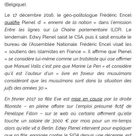
(Belgique).
Le 17 décembre 2016, le géo-politologue Frédéric Encel
qualifie
Plenel d’ «
ennemi de la nation
» dans l’émission
Entre les lignes
sur
La Chaîne parlementaire
(LCP). Le
lendemain, Edwy Plenel saisit le CSA, puis il saisit ensuite le
bureau de l’Assemblée Nationale. Frédéric Encel visait les
« soutiens des islamistes en France ». Il affirme que Plenel
«
se considère lui-même comme un trotskiste qui ose affirmer
que Manuel Valls c’est pire que Marine Le Pen »
et considère
qu’il est l’auteur d’un «
livre en faveur des musulmans
considérant que les musulmans sont dans la situation des
juifs des années 30
».
En février 2017 sa fille Eve est
mise en cause
par la droite
filloniste – en pleine affaire sur l’emploi présumé fictif de
Pénélope Fillon – sur le web où certains affirment qu’elle
touche un salaire de 3000 € par mois pour un mi-temps
alors qu’elle vit à Berlin. Edwy Plenel intervient pour expliquer
que sa fille, engagée contre le SIDA depuis une décennie, est