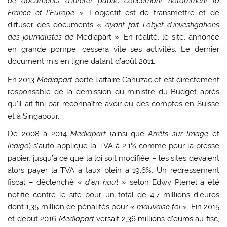
de documents d’intérêt public concernant notamment la
France et l’Europe
». L’objectif est de transmettre et de
diffuser des documents «
ayant fait l’objet d’investigations
des journalistes de
Mediapart ». En réalité, le site, annoncé
en grande pompe, cessera vite ses activités. Le dernier
document mis en ligne datant d’août 2011.
En 2013
Mediapart
porte l’affaire Cahuzac et est directement
responsable de la démission du ministre du Budget après
qu’il ait fini par reconnaître avoir eu des comptes en Suisse
et à Singapour.
De 2008 à 2014
Mediapart
(ainsi que
Arrêts sur Image
et
Indigo
) s’auto-applique la TVA à 2.1% comme pour la presse
papier, jusqu’à ce que la loi soit modifiée – les sites devaient
alors payer la TVA à taux plein à 19.6%. Un redressement
fiscal – déclenché «
d’en haut
» selon Edwy Plenel a été
notifié contre le site pour un total de 4.7 millions d’euros
dont 1,35 million de pénalités pour «
mauvaise foi
». Fin 2015
et début 2016
Mediapart
versait 2,36 millions d’euros au fisc
,