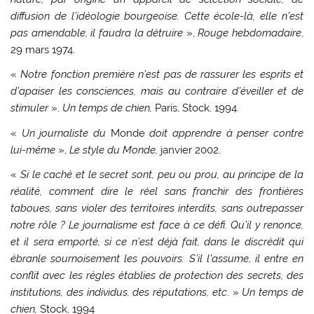
diffusion de l’idéologie bourgeoise. Cette école-là, elle n’est
pas amendable, il faudra la détruire
»,
Rouge hebdomadaire
,
29 mars 1974.
«
Notre fonction première n’est pas de rassurer les esprits et
d’apaiser les consciences, mais au contraire d’éveiller et de
stimuler
».
Un temps de chien,
Paris, Stock, 1994.
«
Un journaliste du
Monde
doit apprendre à penser contre
lui-même
»,
Le style du Monde,
janvier 2002.
«
Si le caché et le secret sont, peu ou prou, au principe de la
réalité, comment dire le réel sans franchir des frontières
taboues, sans violer des territoires interdits, sans outrepasser
notre rôle ? Le journalisme est face à ce défi. Qu’il y renonce,
et il sera emporté, si ce n’est déjà fait, dans le discrédit qui
ébranle sournoisement les pouvoirs. S’il l’assume, il entre en
conflit avec les règles établies de protection des secrets, des
institutions, des individus, des réputations, etc
. »
Un temps de
chien,
Stock, 1994