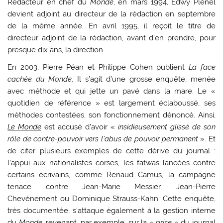
Rédacteur en chef du
Monde
, en mars 1994, Edwy Plenel
devient adjoint au directeur de la rédaction en septembre
de la même année. En avril 1995, il reçoit le titre de
directeur adjoint de la rédaction, avant d’en prendre, pour
presque dix ans, la direction.
En 2003, Pierre Péan et Philippe Cohen publient
La face
cachée du Monde
. Il s’agit d’une grosse enquête, menée
avec méthode et qui jette un pavé dans la mare. Le «
quotidien de référence » est largement éclaboussé, ses
méthodes contestées, son fonctionnement dénoncé. Ainsi,
Le Monde
est accusé d’avoir «
insidieusement glissé de son
rôle de contre-pouvoir vers l’abus de pouvoir permanent
». Et
de citer plusieurs exemples de cette dérive du journal :
l’appui aux nationalistes corses, les fatwas lancées contre
certains écrivains, comme Renaud Camus, la campagne
tenace contre Jean-Marie Messier, Jean-Pierre
Chevènement ou Dominique Strauss-Kahn. Cette enquête,
très documentée, s’attaque également à la gestion interne
du
Monde
, revenant, par exemple, sur la «
prise
» du journal