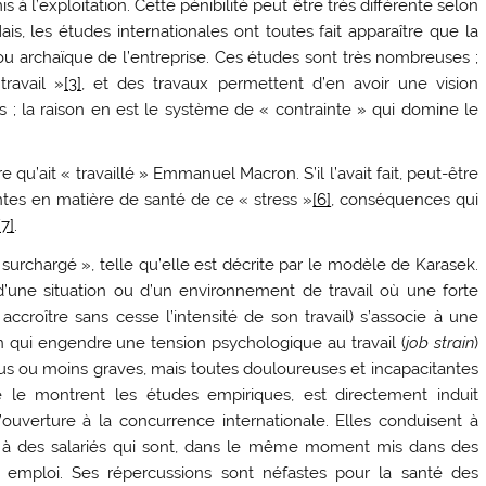
s à l’exploitation. Cette pénibilité peut être très différente selon
ais, les études internationales ont toutes fait apparaître que la
 ou archaïque de l’entreprise. Ces études sont très nombreuses ;
travail »
[3]
, et des travaux permettent d’en avoir une vision
 ; la raison en est le système de « contrainte » qui domine le
 qu’ait « travaillé » Emmanuel Macron. S’il l’avait fait, peut-être
ntes en matière de santé de ce « stress »
[6]
, conséquences qui
[7]
.
l surchargé », telle qu’elle est décrite par le modèle de Karasek.
’une situation ou d’un environnement de travail où une forte
accroître sans cesse l’intensité de son travail) s’associe à une
on qui engendre une tension psychologique au travail (
job strain
)
s ou moins graves, mais toutes douloureuses et incapacitantes
le montrent les études empiriques, est directement induit
 d’ouverture à la concurrence internationale. Elles conduisent à
 à des salariés qui sont, dans le même moment mis dans des
ur emploi. Ses répercussions sont néfastes pour la santé des