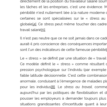
directement de la position du travailleur salarié soumi
les tâches et les entreprises, c’est une évidence. M
pénibilité n’est nullement liée à la nature moderne
certaines se sont spécialisées sur le « stress au 
globale
[4]
. Ce stress peut même toucher des cadres
travail salarié
[5]
.
Il n’est pas neutre que ce ne soit jamais dans ce cadre
aurait-il pris conscience des conséquences importa
sont l’un des indicateurs de cette fameuse pénibilité
Le « stress » se définit par une situation de « travai
Ce modèle définit le « stress » comme résultant d
pression psychologique sur l’individu (par exemple 
faible latitude décisionnelle. C’est cette combinais
anormale, conduisant à l’émergence de maladies plu
pour les individus
[8]
. Le
stress au travail
, comme 
aujourd’hui par les politiques de flexibilisation et
pousser les employeurs à demander toujours plus
situations grandissantes d’incertitude quant à le