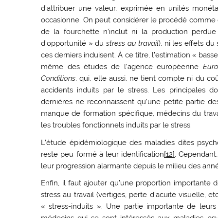
d’attribuer une valeur, exprimée en unités monétai
occasionne. On peut considérer le procédé comme 
de la fourchette n’inclut ni la production perdue
d’opportunité » du
stress au travail
), ni les effets d
ces derniers induisent. À ce titre, l’estimation « bas
même des études de l’agence européenne
Euro
Conditions
, qui, elle aussi, ne tient compte ni du c
accidents induits par le stress. Les principales 
dernières ne reconnaissent qu’une petite partie des 
manque de formation spécifique, médecins du trava
les troubles fonctionnels induits par le stress.
L’étude épidémiologique des maladies dites psych
reste peu formé à leur identification
[12]
. Cependant
leur progression alarmante depuis le milieu des ann
Enfin, il faut ajouter qu’une proportion importante 
stress au travail (vertiges, perte d’acuité visuelle,
« stress-induits ». Une partie importante de leurs 
médecins qui se sont intéressés aux maladies psy