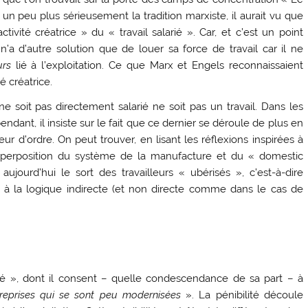
é un peu plus sérieusement la tradition marxiste, il aurait vu que
activité créatrice » du « travail salarié ». Car, et c’est un point
ui n’a d’autre solution que de louer sa force de travail car il ne
urs
lié à l’exploitation. Ce que Marx et Engels reconnaissaient
té créatrice.
ne soit pas directement salarié ne soit pas un travail. Dans les
ant, il insiste sur le fait que ce dernier se déroule de plus en
ur d’ordre. On peut trouver, en lisant les réflexions inspirées à
superposition du système de la manufacture et du « domestic
jourd’hui le sort des travailleurs « ubérisés », c’est-à-dire
 à la logique indirecte (et non directe comme dans le cas de
té », dont il consent – quelle condescendance de sa part – à
reprises qui se sont peu modernisées
». La pénibilité découle