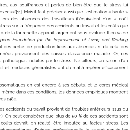
res, aux souffrances et pertes de bien-être que le stress lui
excessif
[11]
. Mais il faut préciser aussi que l’estimation « haute »
 lors des absences des travailleurs (l’équivalent d’un « coût
u stress sur la fréquence des accidents au travail et les coûts que
se » de la fourchette apparaît largement sous-évaluée. Il en va de
pean Foundation for the Improvement of Living and Working
oût des pertes de production liées aux absences, ni de celui des
données proviennent des caisses d’assurance maladie. Or, ces
pathologies induites par le stress. Par ailleurs, en raison d’un
il et médecins généralistes ont du mal à repérer efficacement
osomatiques en est encore à ses débuts, et le corps médical
, même dans ces conditions, les données empiriques montrent
ées 1980.
des accidents du travail provient de troubles antérieurs issus du
 etc.). On peut considérer que plus de 50 % de ces accidents sont
coûts devrait, en réalité, être imputée au facteur stress. Les
chosomatiques d’origine professionnelle le savent depuis les