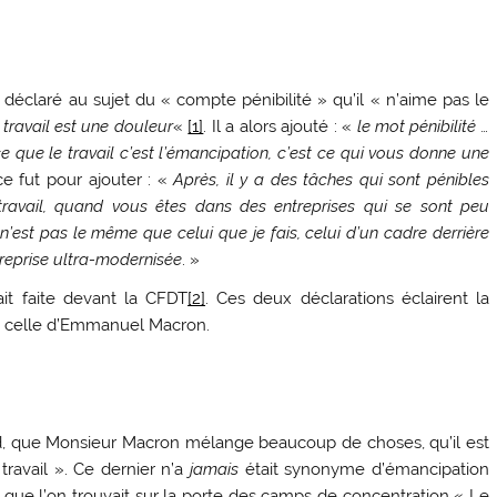
nc déclaré au sujet du « compte pénibilité » qu’il « n’aime pas le
 travail est une douleur
«
[1]
. Il a alors ajouté : «
le mot pénibilité …
que le travail c’est l’émancipation, c’est ce qui vous donne une
 ce fut pour ajouter : «
Après, il y a des tâches qui sont pénibles
 travail, quand vous êtes dans des entreprises qui se sont peu
, n’est pas le même que celui que je fais, celui d’un cadre derrière
reprise ultra-modernisée
. »
ait faite devant la CFDT
[2]
. Ces deux déclarations éclairent la
est celle d’Emmanuel Macron.
ord, que Monsieur Macron mélange beaucoup de choses, qu’il est
 travail ». Ce dernier n’a
jamais
était synonyme d’émancipation
 que l’on trouvait sur la porte des camps de concentration « Le