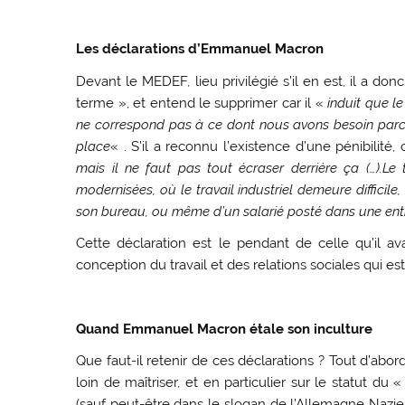
Les déclarations d’Emmanuel Macron
Devant le MEDEF, lieu privilégié s’il en est, il a do
terme », et entend le supprimer car il «
induit que le
ne correspond pas à ce dont nous avons besoin parce 
place
« . S’il a reconnu l’existence d’une pénibilité,
mais il ne faut pas tout écraser derrière ça (…).Le
modernisées, où le travail industriel demeure difficile
son bureau, ou même d’un salarié posté dans une ent
Cette déclaration est le pendant de celle qu’il av
conception du travail et des relations sociales qui 
Quand Emmanuel Macron étale son inculture
Que faut-il retenir de ces déclarations ? Tout d’ab
loin de maîtriser, et en particulier sur le statut du «
(sauf peut-être dans le slogan de l’Allemagne Nazie