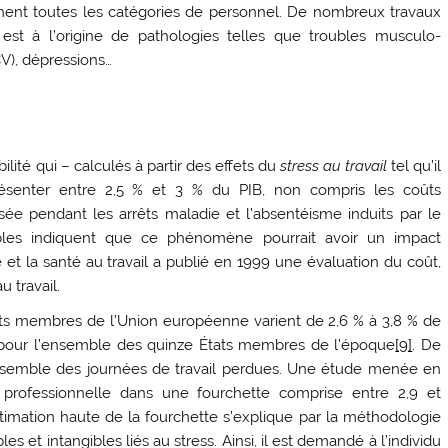
uchent toutes les catégories de personnel. De nombreux travaux
 est à l’origine de pathologies telles que troubles musculo-
CV), dépressions…
ilité qui – calculés à partir des effets du
stress au travail
tel qu’il
résenter entre 2,5 % et 3 % du PIB, non compris les coûts
lisée pendant les arrêts maladie et l’absentéisme induits par le
dibles indiquent que ce phénomène pourrait avoir un impact
et la santé au travail a publié en 1999 une évaluation du coût,
u travail.
ats membres de l’Union européenne varient de 2,6 % à 3,8 % de
an pour l’ensemble des quinze États membres de l’époque
[9]
. De
l’ensemble des journées de travail perdues. Une étude menée en
e professionnelle dans une fourchette comprise entre 2,9 et
estimation haute de la fourchette s’explique par la méthodologie
s et intangibles liés au stress. Ainsi, il est demandé à l’individu