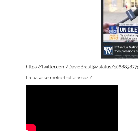
https://twitter.com/DavidBrault9/status/10688387
La base se méfie-t-elle assez ?