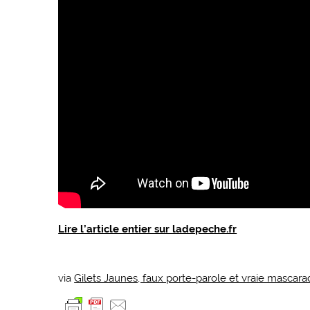
Lire l’article entier sur ladepeche.fr
via
Gilets Jaunes, faux porte-parole et vraie mascara