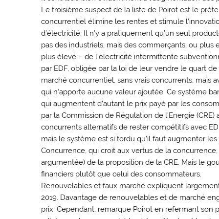
Le troisième suspect de la liste de Poirot est le pré
concurrentiel élimine les rentes et stimule l’innovati
d’électricité. Il n’y a pratiquement qu’un seul produc
pas des industriels, mais des commerçants, ou plus e
plus élevé – de l’électricité intermittente subventionné
par EDF, obligée par la loi de leur vendre le quart d
marché concurrentiel, sans vrais concurrents, mais a
qui n‘apporte aucune valeur ajoutée. Ce système bar
qui augmentent d’autant le prix payé par les cons
par la Commission de Régulation de l’Energie (CRE) a
concurrents alternatifs de rester compétitifs avec EDF
mais le système est si tordu qu’il faut augmenter les 
Concurrence, qui croit aux vertus de la concurrence, 
argumentée) de la proposition de la CRE. Mais le gou
financiers plutôt que celui des consommateurs.
Renouvelables et faux marché expliquent largement les
2019. Davantage de renouvelables et de marché eng
prix. Cependant, remarque Poirot en refermant son pet