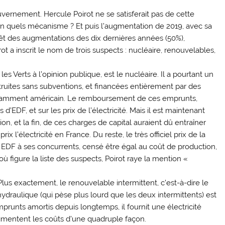
ouvernement. Hercule Poirot ne se satisferait pas de cette
lon quels mécanisme ? Et puis l’augmentation de 2019, avec sa
orêt des augmentations des dix dernières années (50%),
rot a inscrit le nom de trois suspects : nucléaire, renouvelables,
Verts à l’opinion publique, est le nucléaire. Il a pourtant un
truites sans subventions, et financées entièrement par des
 notamment américain. Le remboursement de ces emprunts,
d’EDF, et sur les prix de l’électricité. Mais il est maintenant
ion, et la fin, de ces charges de capital auraient dû entraîner
x l’électricité en France. Du reste, le très officiel prix de la
 EDF à ses concurrents, censé être égal au coût de production,
ù figure la liste des suspects, Poirot raye la mention «
lus exactement, le renouvelable intermittent, c’est-à-dire le
hydraulique (qui pèse plus lourd que les deux intermittents) est
runts amortis depuis longtemps, il fournit une électricité
gmentent les coûts d’une quadruple façon.