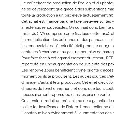
Le coût direct de production de l’éolien et du photo
ne se développent que grâce à des subventions mass
toute la production à un prix élevé (actuellement 
Cet achat est financé par une taxe prélevée sur les v
affecté aux renouvelables. On connaît donc bien le su
milliards (TVA comprise, car le fisc taxe cette taxe),
La multiplication des éoliennes et des panneaux solai
les renouvelables, l’électricité était produite en 150 o
centrales à charbon et au gaz, un peu plus de barrage
Pour faire face à cet agrandissement du réseau, RTE
répercuté en une augmentation équivalente des prix
Les renouvelables bénéficient d’une priorité d’accès a
moment où ils le produisent. Les autres sources d’él
diminuer d’autant leur production. Cet effet d’évicti
d’heures de fonctionnement, et donc que leurs coû
nécessairement répercutée dans les prix de vente.
On a enfin introduit un mécanisme de « garantie de c
pallier les insuffisance de l’intermittence éolienne e
Il contribue bien évidemment à l’augmentation des p