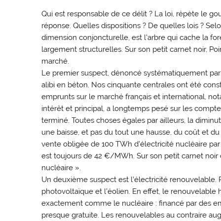
Qui est responsable de ce délit ? La loi, répète le g
réponse. Quelles dispositions ? De quelles lois ? Se
dimension conjoncturelle, est l’arbre qui cache la f
largement structurelles. Sur son petit carnet noir, Poi
marché.
Le premier suspect, dénoncé systématiquement par les 
alibi en béton. Nos cinquante centrales ont été cons
emprunts sur le marché français et international,
intérêt et principal, a longtemps pesé sur les comptes 
terminé. Toutes choses égales par ailleurs, la diminut
une baisse, et pas du tout une hausse, du coût et du pri
vente obligée de 100 TWh d’électricité nucléaire par
est toujours de 42 €/MWh. Sur son petit carnet noir o
nucléaire ».
Un deuxième suspect est l’électricité renouvelable. P
photovoltaïque et l’éolien. En effet, le renouvelable 
exactement comme le nucléaire : financé par des emp
presque gratuite. Les renouvelables au contraire au