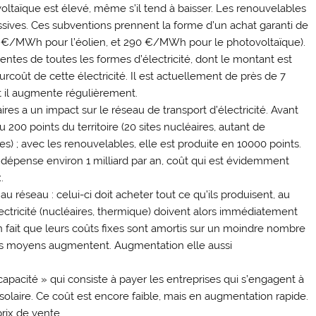
voltaïque est élevé, même s’il tend à baisser. Les renouvelables
ives. Ces subventions prennent la forme d’un achat garanti de
90 €/MWh pour l’éolien, et 290 €/MWh pour le photovoltaïque).
entes de toutes les formes d’électricité, dont le montant est
rcoût de cette électricité. Il est actuellement de près de 7
 et il augmente régulièrement.
res a un impact sur le réseau de transport d’électricité. Avant
u 200 points du territoire (20 sites nucléaires, autant de
s) ; avec les renouvelables, elle est produite en 10000 points.
 dépense environ 1 milliard par an, coût qui est évidemment
.
u réseau : celui-ci doit acheter tout ce qu’ils produisent, au
ectricité (nucléaires, thermique) doivent alors immédiatement
on fait que leurs coûts fixes sont amortis sur un moindre nombre
ts moyens augmentent. Augmentation elle aussi
apacité » qui consiste à payer les entreprises qui s’engagent à
t solaire. Ce coût est encore faible, mais en augmentation rapide.
rix de vente.