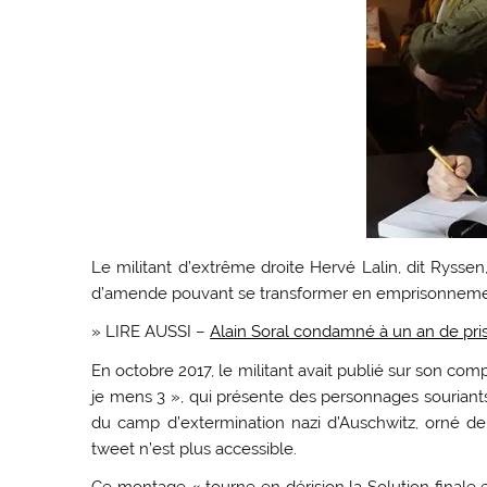
Le militant d’extrême droite Hervé Lalin, dit Ryss
d’amende pouvant se transformer en emprisonnement, 
» LIRE AUSSI –
Alain Soral condamné à un an de priso
En octobre 2017, le militant avait publié sur son comp
je mens 3 », qui présente des personnages souriants
du camp d’extermination nazi d’Auschwitz, orné de l’
tweet n’est plus accessible.
Ce montage « tourne en dérision la Solution finale 