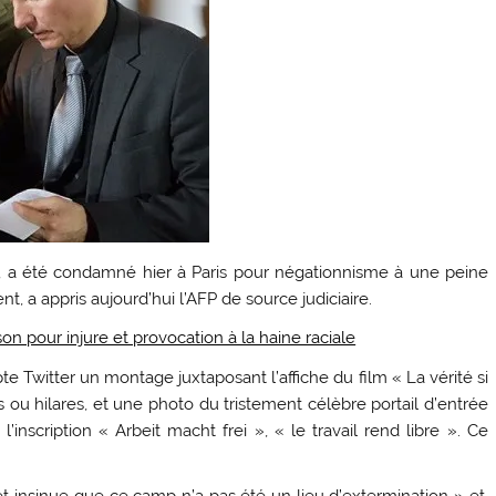
en, a été condamné hier à Paris pour négationnisme à une peine
a appris aujourd’hui l’AFP de source judiciaire.
n pour injure et provocation à la haine raciale
te Twitter un montage juxtaposant l’affiche du film « La vérité si
 ou hilares, et une photo du tristement célèbre portail d’entrée
inscription « Arbeit macht frei », « le travail rend libre ». Ce
et insinue que ce camp n’a pas été un lieu d’extermination » et,