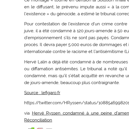
en le diffusant, le prévenu impute aussi « à la c
l’existence » du génocide, a estimé le tribunal corr
Pour contestation de l’existence d’un crime contr
juive, il a été condamné à 120 jours-amende à 50 eu
d’emprisonnement s’ils ne sont pas payés. Condamnat
procès. Il devra payer 5.000 euros de dommages et int
internationale contre le racisme et l’antisémitisme (Lic
Hervé Lalin a déjà été condamné à de nombreuses re
ou diffamation antisémites. Le tribunal a noté qu’i
condamné, mais qu’il s’était acquitté en revanche
de jours-amende, beaucoup plus contraignante.
Source : lefigaro.fr
https://twitter.com/HRyssen/status/108854699820
via
Hervé Ryssen condamné à une peine d’amend
Réconciliation