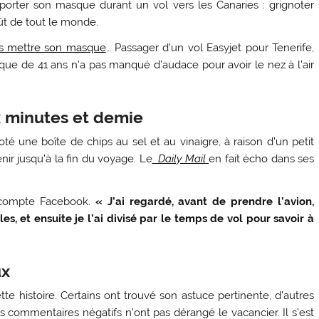
porter son masque durant un vol vers les Canaries : grignoter
ût de tout le monde.
s mettre son masque
… Passager d’un vol Easyjet pour Tenerife,
ique de 41 ans n’a pas manqué d’audace pour avoir le nez à l’air
x minutes et demie
oté une boîte de chips au sel et au vinaigre, à raison d’un petit
nir jusqu’à la fin du voyage. Le
Daily Mail
en fait écho dans ses
n compte Facebook.
« J’ai regardé, avant de prendre l’avion,
s, et ensuite je l’ai divisé par le temps de vol pour savoir à
ux
te histoire. Certains ont trouvé son astuce pertinente, d’autres
Ces commentaires négatifs n’ont pas dérangé le vacancier. Il s’est