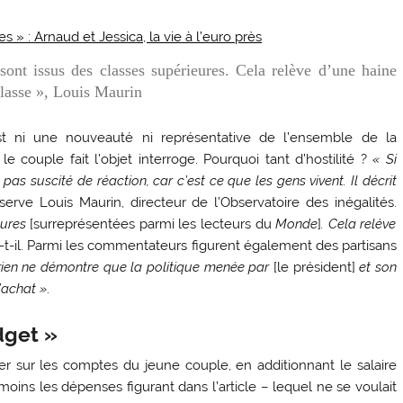
es » : Arnaud et Jessica, la vie à l’euro près
ont issus des classes supérieures. Cela relève d’une haine
classe », Louis Maurin
st ni une nouveauté ni représentative de l’ensemble de la
e couple fait l’objet interroge. Pourquoi tant d’hostilité ?
« Si
t pas suscité de réaction, car c’est ce que les gens vivent. Il décrit
erve Louis Maurin, directeur de l’Observatoire des inégalités.
eures
[surreprésentées parmi les lecteurs du
Monde
]
. Cela relève
e-t-il. Parmi les commentateurs figurent également des partisans
rien ne démontre que la politique menée par
[le président]
et son
’achat »
.
dget »
er sur les comptes du jeune couple, en additionnant le salaire
 moins les dépenses figurant dans l’article – lequel ne se voulait