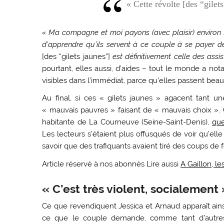
« Cette révolte [des “gilets
« Ma compagne et moi payons (avec plaisir) environ 
d’apprendre qu’ils servent à ce couple à se payer d
[des “gilets jaunes”]
est définitivement celle des assis
pourtant, elles aussi, d’aides – tout le monde a not
visibles dans l’immédiat, parce qu’elles passent beauc
Au final, si ces « gilets jaunes » agacent tant un
« mauvais pauvres » faisant de « mauvais choix ». C
habitante de La Courneuve (Seine-Saint-Denis),
que
Les lecteurs s’étaient plus offusqués de voir qu’ell
savoir que des trafiquants avaient tiré des coups d
Article réservé à nos abonnés
Lire aussi
A Gaillon, le
« C’est très violent, socialement 
Ce que revendiquent Jessica et Arnaud apparaît ain
ce que le couple demande, comme tant d’autres «