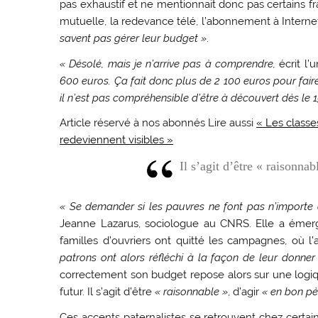
pas exhaustif et ne mentionnait donc pas certains f
mutuelle, la redevance télé, l’abonnement à Internet, e
savent pas gérer leur budget »
.
« Désolé, mais je n’arrive pas à comprendre,
écrit l’
600 euros. Ça fait donc plus de 2 100 euros pour faire 
il n’est pas compréhensible d’être à découvert dès le 
Article réservé à nos abonnés
Lire aussi
« Les classes
redeviennent visibles »
Il s’agit d’être « raisonna
« Se demander si les pauvres ne font pas n’importe 
Jeanne Lazarus, sociologue au CNRS. Elle a émer
familles d’ouvriers ont quitté les campagnes, où l’a
patrons ont alors réfléchi à la façon de leur donner 
correctement son budget repose alors sur une logique
futur. Il s’agit d’être
« raisonnable »
, d’agir
« en bon pè
Ces accents paternalistes se retrouvent chez certai