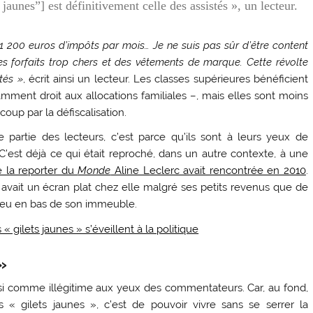
 jaunes”] est définitivement celle des assistés », un lecteur.
1 200 euros d’impôts par mois… Je ne suis pas sûr d’être content
es forfaits trop chers et des vêtements de marque. Cette révolte
tés »
, écrit ainsi un lecteur. Les classes supérieures bénéficient
amment droit aux allocations familiales –, mais elles sont moins
oup par la défiscalisation.
e partie des lecteurs, c’est parce qu’ils sont à leurs yeux de
’est déjà ce qui était reproché, dans un autre contexte, à une
 la reporter du
Monde
Aline Leclerc avait rencontrée en 2010
.
e avait un écran plat chez elle malgré ses petits revenus que de
e feu en bas de son immeuble.
s « gilets jaunes » s’éveillent à la politique
»
si comme illégitime aux yeux des commentateurs. Car, au fond,
 gilets jaunes », c’est de pouvoir vivre sans se serrer la