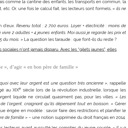
rais comme la cantine des enfants, les transports en commun, la
tc. Or, une fois le calcul fait, les lecteurs sont formels,
« ils ne
un d’eux.
Revenu total : 2 700 euros. Loyer + électricité : moins de
vivre 2 adultes + 4 jeunes enfants. Moi aussi je regarde les prix et
15 du mois. »
La question les taraude : que font-ils du reste ?
 sociales n’ont jamais disparu. Avec les “gilets jaunes”, elles
ble », d’agir « en bon père de famille »
quoi avec leur argent est une question très ancienne »
, rappelle
e
gé au XIX
siècle lors de la révolution industrielle, lorsque les
rgent liquide ne circulait quasiment pas, pour les villes.
« Les
de l’argent, craignant qu’ils dépensent tout en boisson. »
Gérer
 érigée en modèle : savoir faire des restrictions et planifier le
re de famille »
– une notion supprimée du droit français en 2014.
ns lecteurs ayant ausculté les comptes du jeune couple.
« Il y a