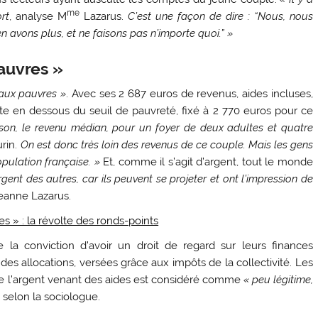
me
rt
, analyse M
Lazarus.
C’est une façon de dire : “Nous, nous
en avons plus, et ne faisons pas n’importe quoi.” »
auvres »
faux pauvres »
. Avec ses 2 687 euros de revenus, aides incluses,
uste en dessous du seuil de pauvreté, fixé à 2 770 euros pour ce
son, le revenu médian, pour un foyer de deux adultes et quatre
rin.
On est donc très loin des revenus de ce couple. Mais les gens
pulation française. »
Et, comme il s’agit d’argent, tout le monde
gent des autres, car ils peuvent se projeter et ont l’impression de
Jeanne Lazarus.
es » : la révolte des ronds-points
 la conviction d’avoir un droit de regard sur leurs finances
des allocations, versées grâce aux impôts de la collectivité. Les
 que l’argent venant des aides est considéré comme
« peu légitime,
, selon la sociologue.