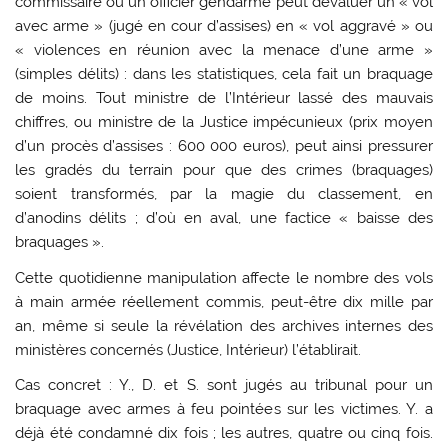
commissaire ou un officier gendarme peut dévaluer un « vol
avec arme » (jugé en cour d’assises) en « vol aggravé » ou
« violences en réunion avec la menace d’une arme »
(simples délits) : dans les statistiques, cela fait un braquage
de moins. Tout ministre de l’Intérieur lassé des mauvais
chiffres, ou ministre de la Justice impécunieux (prix moyen
d’un procès d’assises : 600 000 euros), peut ainsi pressurer
les gradés du terrain pour que des crimes (braquages)
soient transformés, par la magie du classement, en
d’anodins délits ; d’où en aval, une factice « baisse des
braquages ».
Cette quotidienne manipulation affecte le nombre des vols
à main armée réellement commis, peut-être dix mille par
an, même si seule la révélation des archives internes des
ministères concernés (Justice, Intérieur) l’établirait.
Cas concret : Y., D. et S. sont jugés au tribunal pour un
braquage avec armes à feu pointées sur les victimes. Y. a
déjà été condamné dix fois ; les autres, quatre ou cinq fois.