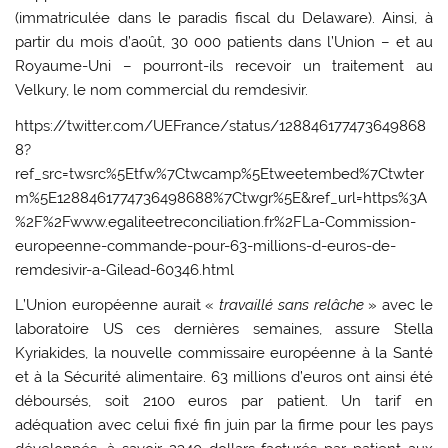
(immatriculée dans le paradis fiscal du Delaware). Ainsi, à
partir du mois d’août, 30 000 patients dans l’Union – et au
Royaume-Uni – pourront-ils recevoir un traitement au
Velkury, le nom commercial du remdesivir.
https://twitter.com/UEFrance/status/128846177473649868
8?
ref_src=twsrc%5Etfw%7Ctwcamp%5Etweetembed%7Ctwter
m%5E1288461774736498688%7Ctwgr%5E&ref_url=https%3A
%2F%2Fwww.egaliteetreconciliation.fr%2FLa-Commission-
europeenne-commande-pour-63-millions-d-euros-de-
remdesivir-a-Gilead-60346.html
L’Union européenne aurait «
travaillé sans relâche
» avec le
laboratoire US ces dernières semaines, assure Stella
Kyriakides, la nouvelle commissaire européenne à la Santé
et à la Sécurité alimentaire. 63 millions d’euros ont ainsi été
déboursés, soit 2100 euros par patient. Un tarif en
adéquation avec celui fixé fin juin par la firme pour les pays