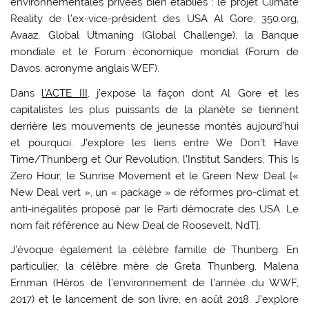
environnementales privées bien établies : le projet Climate
Reality de l’ex-vice-président des USA Al Gore, 350.org,
Avaaz, Global Utmaning (Global Challenge), la Banque
mondiale et le Forum économique mondial (Forum de
Davos, acronyme anglais WEF).
Dans
l’ACTE III
, j’expose la façon dont Al Gore et les
capitalistes les plus puissants de la planète se tiennent
derrière les mouvements de jeunesse montés aujourd’hui
et pourquoi. J’explore les liens entre We Don’t Have
Time/Thunberg et Our Revolution, l’Institut Sanders, This Is
Zero Hour, le Sunrise Movement et le Green New Deal [«
New Deal vert », un « package » de réformes pro-climat et
anti-inégalités proposé par le Parti démocrate des USA. Le
nom fait référence au New Deal de Roosevelt, NdT].
J’évoque également la célèbre famille de Thunberg. En
particulier, la célèbre mère de Greta Thunberg, Malena
Ernman (Héros de l’environnement de l’année du WWF,
2017) et le lancement de son livre, en août 2018. J’explore