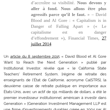
d’accroître sa visibilité.
Nous devons y
aller à fond. Nous allons être plus
agressifs parce qu’il le faut.
» – David
Blood and Al Gore : « Capitalism is in
Danger of Falling Apart » (« Le
capitalisme est en danger
d’effondrement »), Financial Times,
27
juillet 2014
Un
article du 8 septembre 2015
« David Blood et Al Gore
Want to Reach the Next Generation » publié par
Institutional Investor, révèle que « le California State
Teachers’ Retirement System, [régime de retraite des
enseignants de l’État de Californie, acronyme CalSTRS], la
deuxième caisse de retraite publique en importance aux
États-Unis, avec un actif de 191 milliards de dollars, a été le
premier investisseur institutionnel américain à investir dans
Generation » [Generation Investment Management LLP est
une firme d’investissements durables créée en 2004 par Al