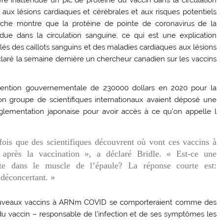
, aux lésions cardiaques et cérébrales et aux risques potentiels
cherche montre que la protéine de pointe de coronavirus de la
ue dans la circulation sanguine, ce qui est une explication
alés des caillots sanguins et des maladies cardiaques aux lésions
laré la semaine dernière un chercheur canadien sur les vaccins
vention gouvernementale de 230000 dollars en 2020 pour la
on groupe de scientifiques internationaux avaient déposé une
lementation japonaise pour avoir accès à ce qu’on appelle l
fois que des scientifiques découvrent où vont ces vaccins à
rès la vaccination », a déclaré Bridle. « Est-ce une
ste dans le muscle de l’épaule? La réponse courte est:
 déconcertant. »
 nouveaux vaccins à ARNm COVID se comporteraient comme des
du vaccin – responsable de l’infection et de ses symptômes les