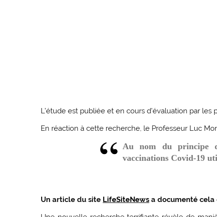
L’étude est publiée et en cours d’évaluation par les pa
En réaction à cette recherche, le Professeur Luc Mo
Au nom du principe de
vaccinations Covid-19 uti
Un article du site
LifeSiteNews
a documenté cela en
Une nouvelle recherche terrifiante révèle de maniè