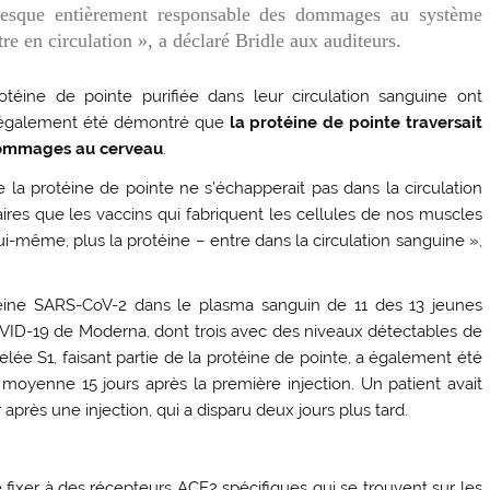
presque entièrement responsable des dommages au système
tre en circulation », a déclaré Bridle aux auditeurs.
téine de pointe purifiée dans leur circulation sanguine ont
 a également été démontré que
la protéine de pointe traversait
ommages au cerveau
.
e la protéine de pointe ne s’échapperait pas dans la circulation
res que les vaccins qui fabriquent les cellules de nos muscles
ui-même, plus la protéine – entre dans la circulation sanguine »,
éine SARS-CoV-2 dans le plasma sanguin de 11 des 13 jeunes
 COVID-19 de Moderna, dont trois avec des niveaux détectables de
lée S1, faisant partie de la protéine de pointe, a également été
moyenne 15 jours après la première injection. Un patient avait
après une injection, qui a disparu deux jours plus tard.
e fixer à des récepteurs ACE2 spécifiques qui se trouvent sur les