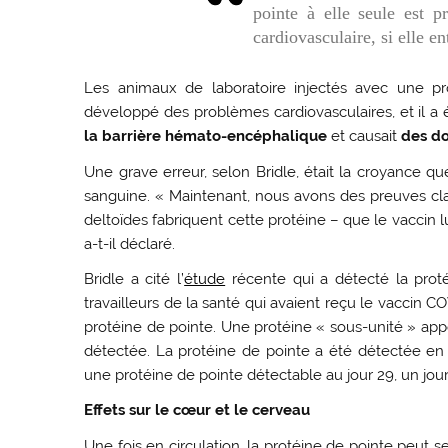
pointe à elle seule est 
cardiovasculaire, si elle en
Les animaux de laboratoire injectés avec une pro
développé des problèmes cardiovasculaires, et il
la barrière hémato-encéphalique
et causait
des d
Une grave erreur, selon Bridle, était la croyance qu
sanguine. « Maintenant, nous avons des preuves clai
deltoïdes fabriquent cette protéine – que le vaccin l
a-t-il déclaré.
Bridle a cité l’
étude
récente qui a détecté la prot
travailleurs de la santé qui avaient reçu le vaccin
protéine de pointe. Une protéine « sous-unité » appe
détectée. La protéine de pointe a été détectée en 
une protéine de pointe détectable au jour 29, un jour 
Effets sur le cœur et le cerveau
Une fois en circulation, la protéine de pointe peut s