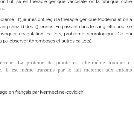
on l’utilise en thérapie génique vaccinale, on la fabrique, notre
rie.
oblème : 13 jeunes ont reçu la thérapie génique Moderna et on a
ang chez 11 des 13 jeunes. En passant dans le sang, elle peut se
ovoquer coagulation, caillots, problème neurologique. Ce qui
a pu observer (thromboses et autres caillots).
rreur. La protéine de pointe est elle-même toxique et
. Il est même transmis par le lait maternel aux enfants
trage en français par
ivermectine-covid.ch
]