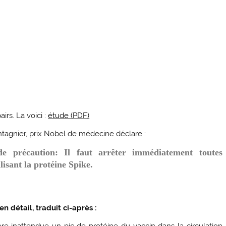
irs. La voici :
étude (PDF)
ntagnier, prix Nobel de médecine déclare :
 précaution: Il faut arrêter immédiatement toutes
lisant la protéine Spike.
 détail, traduit ci-après :
re inattendue un pic de protéine du vaccin dans la circulation