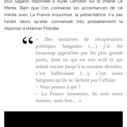
plus sagace, répondait à Aude Lancelin sur la chaîne Le
Média. Bien que l’on connaisse les accointances de ce
média avec La France insoumise, la présentatrice n’a pas
hésité (alors qu’elle connaissait très probablement la
réponse) à relancer Priscillia :
« Des tentatives de récupérations
politiques fatigantes (…) j’ai été
beaucoup approchée par les plus grands
partis, dont un qui est très actif et qui
tentait encore jusqu’à la semaine dernière,
c’est hallucinant (…), c’est assez
fatiguant qu’ils ne lâchent pas l’affaire.
– Vous pensez à qui ?
– La France insoumise, ils sont assez
tenaces, mais bon… »