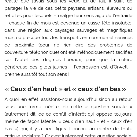
réalité que j’avais sous les yeux. Et de fait, il suffit de
partager la vie de ces petits paysans, artisans, éleveurs ou
retraités pour lesquels – malgré leur sens aigu de l’entraide
– chaque fin de mois est devenue un casse-tête insoluble,
dans une région aux paysages sauvages et magnifiques
mais où presque tous les transports en commun et services
de proximité (pour ne rien dire des problèmes de
couverture téléphonique) ont été méthodiquement sacrifiés
sur l’autel des dogmes libéraux, pour que la colère
généreuse des gilets jaunes – l’expression est d’Orwell –
prenne aussitôt tout son sens !
« Ceux d’en haut » et « ceux d’en bas »
A quoi, en effet, assistons-nous aujourd’hui sinon au retour,
sous une forme inédite, de cette « question sociale »
(autrement dit, de ce conflit d’intérêt qui oppose toujours,
même de façon latente, « ceux d’en haut » et « ceux d’en
bas ») qui, il y a peu, figurait encore au centre de toute
critique socialiste ? Or c’est justement cette question sociale,