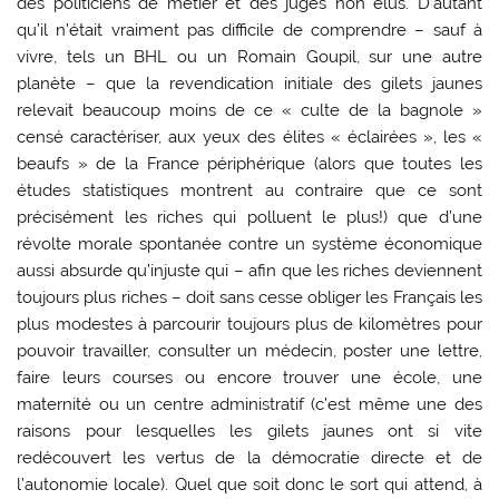
des politiciens de métier et des juges non élus. D’autant
qu’il n’était vraiment pas difficile de comprendre – sauf à
vivre, tels un BHL ou un Romain Goupil, sur une autre
planète – que la revendication initiale des gilets jaunes
relevait beaucoup moins de ce « culte de la bagnole »
censé caractériser, aux yeux des élites « éclairées », les «
beaufs » de la France périphérique (alors que toutes les
études statistiques montrent au contraire que ce sont
précisément les riches qui polluent le plus!) que d’une
révolte morale spontanée contre un système économique
aussi absurde qu’injuste qui – afin que les riches deviennent
toujours plus riches – doit sans cesse obliger les Français les
plus modestes à parcourir toujours plus de kilomètres pour
pouvoir travailler, consulter un médecin, poster une lettre,
faire leurs courses ou encore trouver une école, une
maternité ou un centre administratif (c’est même une des
raisons pour lesquelles les gilets jaunes ont si vite
redécouvert les vertus de la démocratie directe et de
l’autonomie locale). Quel que soit donc le sort qui attend, à