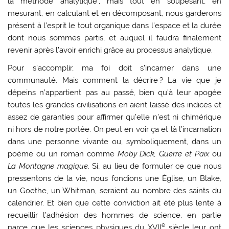
la méthode analytique ; mais tout en soupesant, en
mesurant, en calculant et en décomposant, nous garderons
présent à l’esprit le tout organique dans l’espace et la durée
dont nous sommes partis, et auquel il faudra finalement
revenir après l’avoir enrichi grâce au processus analytique.
Pour s’accomplir, ma foi doit s’incarner dans une
communauté. Mais comment la décrire ? La vie que je
dépeins n’appartient pas au passé, bien qu’à leur apogée
toutes les grandes civilisations en aient laissé des indices et
assez de garanties pour affirmer qu’elle n’est ni chimérique
ni hors de notre portée. On peut en voir ça et là l’incarnation
dans une personne vivante ou, symboliquement, dans un
poème ou un roman comme
Moby Dick, Guerre et Paix
ou
La Montagne magique
. Si, au lieu de formuler ce que nous
pressentons de la vie, nous fondions une Église, un Blake,
un Goethe, un Whitman, seraient au nombre des saints du
calendrier. Et bien que cette conviction ait été plus lente à
recueillir l’adhésion des hommes de science, en partie
e
parce que les sciences physiques du XVII
siècle leur ont