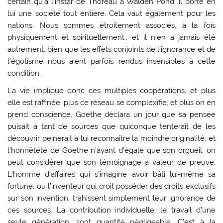
certain qu’à l’instar de Thoreau à Walden Pond, il porte en
lui une société tout entière. Cela vaut également pour les
nations. Nous sommes étroitement associés, à la fois
physiquement et spirituellement ; et il n’en a jamais été
autrement, bien que les effets conjoints de l’ignorance et de
l’égotisme nous aient parfois rendus insensibles à cette
condition.
La vie implique donc ces multiples coopérations, et plus
elle est raffinée, plus ce réseau se complexifie, et plus on en
prend conscience. Goethe déclara un jour que sa pensée
puisait à tant de sources que quiconque tenterait de les
découvrir peinerait à lui reconnaître la moindre originalité, et
l’honnêteté de Goethe n’ayant d’égale que son orgueil, on
peut considérer que son témoignage a valeur de preuve.
L’homme d’affaires qui s’imagine avoir bâti lui-même sa
fortune, ou l’inventeur qui croit posséder des droits exclusifs
sur son invention, trahissent simplement leur ignorance de
ces sources. La contribution individuelle, le travail d’une
seule génération, sont quantité négligeable. C’est à la