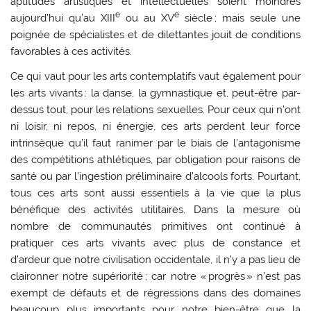
aptitudes artistiques et intellectuelles soient moindres
e
e
aujourd’hui qu’au XIII
ou au XV
siècle ; mais seule une
poignée de spécialistes et de dilettantes jouit de conditions
favorables à ces activités.
Ce qui vaut pour les arts contemplatifs vaut également pour
les arts vivants : la danse, la gymnastique et, peut-être par-
dessus tout, pour les relations sexuelles. Pour ceux qui n’ont
ni loisir, ni repos, ni énergie, ces arts perdent leur force
intrinsèque qu’il faut ranimer par le biais de l’antagonisme
des compétitions athlétiques, par obligation pour raisons de
santé ou par l’ingestion préliminaire d’alcools forts. Pourtant,
tous ces arts sont aussi essentiels à la vie que la plus
bénéfique des activités utilitaires. Dans la mesure où
nombre de communautés primitives ont continué à
pratiquer ces arts vivants avec plus de constance et
d’ardeur que notre civilisation occidentale, il n’y a pas lieu de
claironner notre supériorité ; car notre « progrès » n’est pas
exempt de défauts et de régressions dans des domaines
beaucoup plus importants pour notre bien-être que la