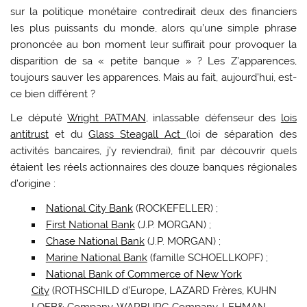
sur la politique monétaire contredirait deux des financiers
les plus puissants du monde, alors qu’une simple phrase
prononcée au bon moment leur suffirait pour provoquer la
disparition de sa « petite banque » ? Les Z’apparences,
toujours sauver les apparences. Mais au fait, aujourd’hui, est-
ce bien différent ?
Le député
Wright PATMAN
, inlassable défenseur des
lois
antitrust
et du
Glass Steagall Act
(loi de séparation des
activités bancaires, j’y reviendrai), finit par découvrir quels
étaient les réels actionnaires des douze banques régionales
d’origine :
National City Bank
(ROCKEFELLER) ;
First National Bank
(J.P. MORGAN) ;
Chase National Bank
(J.P. MORGAN) ;
Marine National Bank
(famille SCHOELLKOPF) ;
National Bank of Commerce of New York
City
(ROTHSCHILD d’Europe, LAZARD Frères, KUHN
LOEB& Company, WARBURG Company, LEHMAN