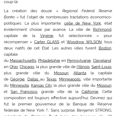
coup-là.
La création des douze «
Regional Federal Reserve
Banks »
fut l’objet de nombreuses tractations économico-
politiques. La plus importante,
celle de New York
, était
évidemment choisie par avance. La ville de
Richmond
,
capitale de la
Virginie
, fut sélectionnée « pour
récompenser »
Carter GLASS
et
Woodrow WILSON
, tous
deux natifs de cet État. Les autres villes furent
Boston
,
capitale
du
Massachusetts
,
Philadelphie
en
Pennsylvanie
,
Cleveland
en
Ohio
,
Chicago
, la plus grande ville de
l’Illinois
,
Saint-Louis
,
plus grande ville du
Missouri
,
Atlanta
la capitale
de
Géorgie
,
Dallas
au
Texas
,
Minneapolis
, ville importante
du
Minnesota
,
Kansas City
la plus grande ville du
Missouri
,
et
San Francisco
, grande ville de la
Californie
. Cette
composition est toujours effective aujourd’hui. Devinez qui
fut le premier gouverneur de la Banque de Réserve
fédérale de New York ?… Sans surprise, Benjamin STRONG,