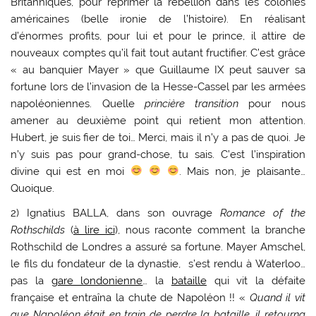
Britanniques, pour réprimer la rébellion dans les colonies
américaines (belle ironie de l’histoire). En réalisant
d’énormes profits, pour lui et pour le prince, il attire de
nouveaux comptes qu’il fait tout autant fructifier. C’est grâce
« au banquier Mayer » que Guillaume IX peut sauver sa
fortune lors de l’invasion de la Hesse-Cassel par les armées
napoléoniennes. Quelle
princière transition
pour nous
amener au deuxième point qui retient mon attention.
Hubert, je suis fier de toi… Merci, mais il n’y a pas de quoi. Je
n’y suis pas pour grand-chose, tu sais. C’est l’inspiration
divine qui est en moi
. Mais non, je plaisante…
Quoique.
2) Ignatius BALLA, dans son ouvrage
Romance of the
Rothschilds
(
à lire ici
), nous raconte comment la branche
Rothschild de Londres a assuré sa fortune. Mayer Amschel,
le fils du fondateur de la dynastie, s’est rendu à Waterloo…
pas la
gare londonienne
… la
bataille
qui vit la défaite
française et entraîna la chute de Napoléon !! «
Quand il vit
que Napoléon était en train de perdre la bataille, il retourna