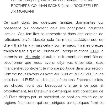
BROTHERS, GOLMAN SACHS, famille ROCKEFELLER,
J.P. MORGAN).
Ce sont donc les quelques familles dominantes qui
possèdent ou contrôlent déjà les principales industries
locales. Ces familles se rencontrent dans des cercles de
réflexions privés (désolé, cela fait moins claâââsse que de
dire «
think tank
» mais cela « sonne mieux » à mes oreilles
françaises) tels que le Council on Foreign relations (
CFR),
la
commission
trilatérale
et autres instruments de contrôle de
l’économie que nous avons déjà vus ensemble. Elles
financent et contrôlent le monde politique dans leur région.
Comme nous l’avons vu avec WILSON et ROOSEVELT, elles
choisissent LEURS candidats aux élections. Encore une fois,
les choses n’ont pas beaucoup changé à ce jour. Si
officiellement, les États-Unis d’Amérique sont constitués de
48 États dirigés par un président, ce sont en réalité douze
régions financières qui sont dirigées par quelques familles