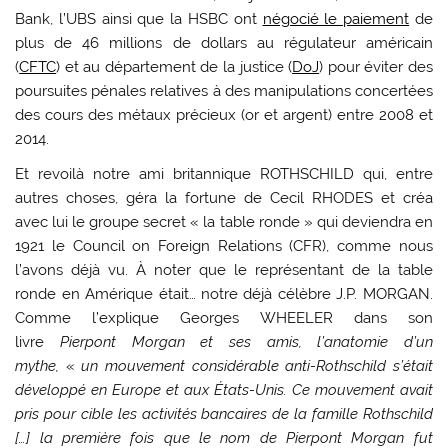
Bank, l’UBS ainsi que la HSBC ont
négocié le paiement
de
plus de 46 millions de dollars au régulateur américain
(
CFTC
) et au département de la justice (
DoJ
) pour éviter des
poursuites pénales relatives à des manipulations concertées
des cours des métaux précieux (or et argent) entre 2008 et
2014.
Et revoilà notre ami britannique ROTHSCHILD qui, entre
autres choses, géra la fortune de Cecil RHODES et créa
avec lui le groupe secret « la table ronde » qui deviendra en
1921 le Council on Foreign Relations (CFR), comme nous
l’avons déjà vu. À noter que le représentant de la table
ronde en Amérique était… notre déjà célèbre J.P. MORGAN.
Comme l’explique Georges WHEELER dans son
livre
Pierpont Morgan et ses amis, l’anatomie d’un
mythe,
«
un mouvement considérable anti-Rothschild s’était
développé en Europe et aux États-Unis. Ce mouvement avait
pris pour cible les activités bancaires de la famille Rothschild
[…] la première fois que le nom de Pierpont Morgan fut