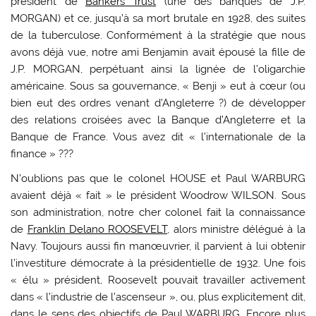
président de
Bankers Trust
(une des banques de J.P.
MORGAN) et ce, jusqu’à sa mort brutale en 1928, des suites
de la tuberculose. Conformément à la stratégie que nous
avons déjà vue, notre ami Benjamin avait épousé la fille de
J.P. MORGAN, perpétuant ainsi la lignée de l’oligarchie
américaine. Sous sa gouvernance, « Benji » eut à cœur (ou
bien eut des ordres venant d’Angleterre ?) de développer
des relations croisées avec la Banque d’Angleterre et la
Banque de France. Vous avez dit « l’internationale de la
finance » ???
N’oublions pas que le colonel HOUSE et Paul WARBURG
avaient déjà « fait » le président Woodrow WILSON. Sous
son administration, notre cher colonel fait la connaissance
de
Franklin Delano ROOSEVELT
, alors ministre délégué à la
Navy. Toujours aussi fin manœuvrier, il parvient à lui obtenir
l’investiture démocrate à la présidentielle de 1932. Une fois
« élu » président, Roosevelt pouvait travailler activement
dans « l’industrie de l’ascenseur », ou, plus explicitement dit,
dans le sens des objectifs de Paul WARBURG. Encore plus