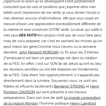
j’approuve la vision qu’ils développent.
Étant parfaitement
conscient que les avis et positions que j’exprime dans mes
billets sont l’expression de ma vérité, je vous donne l’accès à
mes diverses sources d’informations, afin que vous soyez en
mesure d’avoir une appréciation éventuellement différente de
la mienne et ainsi construire VOTRE vérité. La seule qui vaille à
mes yeux.
DES FAITS
Mon propos n’est pas de vous faire peur,
mais de vous préparer, car c’est en sachant les choses qu’on
peut mieux les gérer.Comme nous l’avons vu la semaine
dernière,
John Pierpont MORGAN
(Jy Py pour les Z’intimes
Z’américains) est bien un personnage clé dans la création
de la FED. En effet, c’est sur SON île de Jekyll qu’ont eu lieu
les réunions secrètes où ont été élaborés les fondements
de la FED. Cela étant, très opportunément, il n’apparaît pas
directement dans la lumière. Souvenez-vous, ce sont ses
fidèles et influents lieutenants
Benjamin STRONG
et
Henri
Pomeroy DAVISON
qui sont présents à ces travaux
préparatoires. Dans son livre de 1916
La grande conspiration
de la maison Morgan
, l’homme politique
Henry Langford