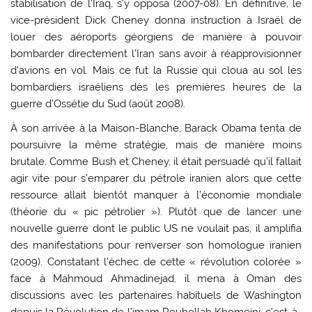
stabilisation de l’Iraq, s’y opposa (2007-08). En définitive, le
vice-président Dick Cheney donna instruction à Israël de
louer des aéroports géorgiens de manière à pouvoir
bombarder directement l’Iran sans avoir à réapprovisionner
d’avions en vol. Mais ce fut la Russie qui cloua au sol les
bombardiers israéliens dès les premières heures de la
guerre d’Ossétie du Sud (août 2008).
À son arrivée à la Maison-Blanche, Barack Obama tenta de
poursuivre la même stratégie, mais de manière moins
brutale. Comme Bush et Cheney, il était persuadé qu’il fallait
agir vite pour s’emparer du pétrole iranien alors que cette
ressource allait bientôt manquer à l’économie mondiale
(théorie du « pic pétrolier »). Plutôt que de lancer une
nouvelle guerre dont le public US ne voulait pas, il amplifia
des manifestations pour renverser son homologue iranien
(2009). Constatant l’échec de cette « révolution colorée »
face à Mahmoud Ahmadinejad, il mena à Oman des
discussions avec les partenaires habituels de Washington