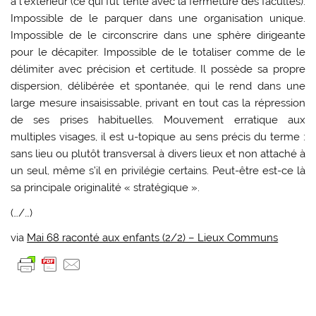
à l’extérieur (ce qui fut tenté avec la fermeture des facultés).
Impossible de le parquer dans une organisation unique.
Impossible de le circonscrire dans une sphère dirigeante
pour le décapiter. Impossible de le totaliser comme de le
délimiter avec précision et certitude. Il possède sa propre
dispersion, délibé­rée et spontanée, qui le rend dans une
large mesure insaisissable, privant en tout cas la répres­sion
de ses prises habituelles. Mouvement errati­que aux
multiples visages, il est u-topique au sens précis du terme :
sans lieu ou plutôt transversal à divers lieux et non attaché à
un seul, même s’il en privilégie certains. Peut-être est-ce là
sa princi­pale originalité « stratégique ».
(…/…)
via
Mai 68 raconté aux enfants (2/2) – Lieux Communs