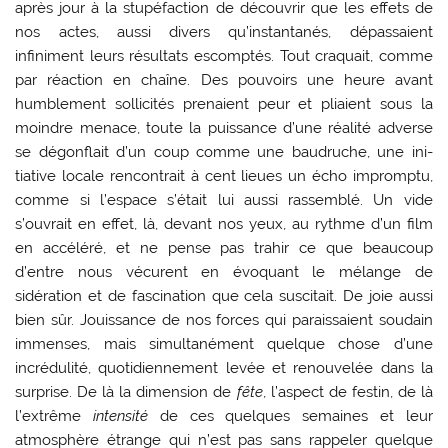
après jour à la stupéfaction de découvrir que les effets de
nos actes, aussi divers qu’instantanés, dépassaient
infiniment leurs résultats escomptés. Tout cra­quait, comme
par réaction en chaîne. Des pou­voirs une heure avant
humblement sollicités pre­naient peur et pliaient sous la
moindre menace, toute la puissance d’une réalité adverse
se dégon­flait d’un coup comme une baudruche, une ini­
tiative locale rencontrait à cent lieues un écho impromptu,
comme si l’espace s’était lui aussi rassemblé. Un vide
s’ouvrait en effet, là, devant nos yeux, au rythme d’un film
en accéléré, et ne pense pas trahir ce que beaucoup
d’entre nous vécurent en évoquant le mélange de
sidération et de fascination que cela suscitait. De joie aussi
bien sûr. Jouissance de nos forces qui paraissaient soudain
immenses, mais simultanément quelque chose d’une
incrédulité, quotidiennement levée et renouvelée dans la
surprise. De là la dimension de
fête
, l’aspect de festin, de là
l’extrême
intensité
de ces quelques semaines et leur
atmosphère étrange qui n’est pas sans rappeler quelque