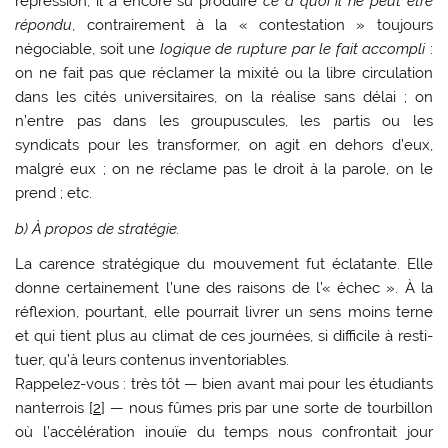
répression, il a encore su produire
ce à quoi il ne peut être
répondu
, contrairement à la « contestation » tou­jours
négociable, soit une
logique de rupture par le fait accompli
:
on ne fait pas que réclamer la mixité ou la libre circulation
dans les cités uni­versitaires, on la réalise sans délai ; on
n’entre pas dans les groupuscules, les partis ou les
syndicats pour les transformer, on agit en dehors d’eux,
malgré eux ; on ne réclame pas le droit à la parole, on le
prend ; etc.
b) À propos de stratégie.
La carence stratégique du mouvement fut éclatante. Elle
donne certainement l’une des rai­sons de l’« échec ». À la
réflexion, pourtant, elle pourrait livrer un sens moins terne
et qui tient plus au climat de ces journées, si difficile à resti­
tuer, qu’à leurs contenus inventoriables.
Rappelez-vous : très tôt — bien avant mai pour les étudiants
nanterrois
[
2
]
— nous fûmes pris par une sorte de tourbillon
où l’accélération inouïe du temps nous confrontait jour