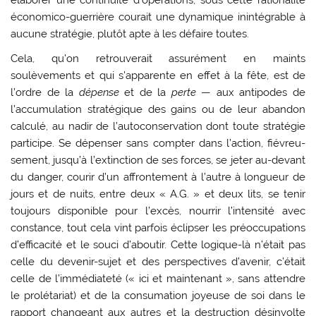
élaborer une continuité d’opérations, sous cette rationalité
économico-guerrière cou­rait une dynamique inintégrable à
aucune straté­gie, plutôt apte à les défaire toutes.
Cela, qu’on retrouverait assurément en maints
soulèvements et qui s’apparente en effet à la fête, est de
l’ordre de la
dépense
et de la
perte
— aux antipodes de
l’accumulation stratégique des gains ou de leur abandon
calculé, au nadir de l’autoconservation dont toute stratégie
participe. Se dépenser sans compter dans l’action, fiévreu-
sement, jusqu’à l’extinction de ses forces, se jeter au-devant
du danger, courir d’un affrontement à l’autre à longueur de
jours et de nuits, entre deux « A.G. » et deux lits, se tenir
toujours disponible pour l’excès, nourrir l’intensité avec
constance, tout cela vint parfois éclipser les préoccupations
d’efficacité et le souci d’aboutir. Cette logique-là n’était pas
celle du devenir-sujet et des perspectives d’avenir, c’était
celle de l’immédiateté (« ici et maintenant », sans attendre
le prolétariat) et de la consumation joyeuse de soi dans le
rapport changeant aux autres et la destruction désinvolte