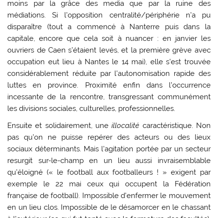
moins par la grâce des media que par la ruine des
médiations. Si l’opposition centralité/périphérie n’a pu
dispa­raître (tout a commencé à Nanterre puis dans la
capitale, encore que cela soit à nuancer : en jan­vier les
ouvriers de Caen s’étaient levés, et la pre­mière grève avec
occupation eut lieu à Nantes le 14 mai), elle s’est trouvée
considérablement réduite par l’autonomisation rapide des
luttes en province. Proximité enfin dans l’occurrence
incessante de la rencontre, transgressant commu­nément
les divisions sociales, culturelles, profes­sionnelles.
Ensuite et solidairement, une
illocalité
carac­téristique. Non
pas qu’on ne puisse repérer des acteurs ou des lieux
sociaux déterminants. Mais l’agitation portée par un secteur
resurgit sur-le-champ en un lieu aussi invraisemblable
qu’éloi­gné (« le football aux footballeurs ! » exigent par
exemple le 22 mai ceux qui occupent la Fédéra­tion
française de football). Impossible d’enfermer le mouvement
en un lieu clos. Impossible de le désamorcer en le chassant