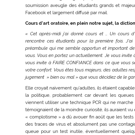
soumission aveugle des étudiants grands et majeurs
Facebook et largement diffusé par mail.
Cours d’art oratoire, en plein notre sujet, la dicti
« Cet après-midi j’ai donné cours et … Un cours d’a
rencontre ces étudiants pour la première fois. J’
préambule qui me semble opportun et important de f
vous. Vous en portez un actuellement. Je vous invite à
vous invite à FAIRE CONFIANCE dans ce que vous se
votre confort. Vous êtes tous majeurs, des adultes re
jugement » bien ou mal » que vous décidiez de le gard
Elle croyait naïvement qu’adultes, ils étaient capable
la politique, probablement car devant les queues 
viennent utiliser une technique PCR qui ne marche
témoignaient de la moindre curiosité, ils auraient v
« complotisme » a dû avouer fin août que les tests 
des traces de virus et absolument pas une contagio
queue pour un test inutile, éventuellement quelq