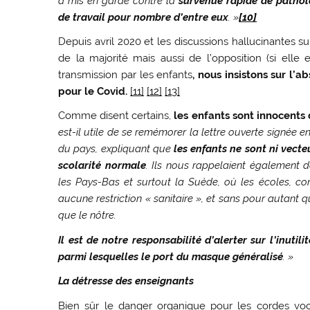
a mis en garde contre la
survenue rapide de patholo
de travail pour nombre d’entre eux
. »
[10]
Depuis avril 2020 et les discussions hallucinantes su
de la majorité mais aussi de l’opposition (si elle
transmission par les enfants
, nous insistons sur l’
pour le Covid.
[11]
[12]
[13]
Comme disent certains,
les enfants sont innocents
est-il utile de se remémorer la lettre ouverte signée e
du pays, expliquant que
les enfants ne sont ni vecteu
scolarité normale
. Ils nous rappelaient également d
les Pays-Bas et surtout la Suède, où les écoles, co
aucune restriction « sanitaire », et sans pour autan
que le nôtre.
Il est de notre responsabilité d’alerter sur l’inuti
parmi lesquelles le port du masque généralisé
. »
La détresse des enseignants
Bien sûr le danger organique pour les cordes voc