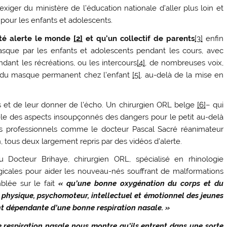
xiger du ministère de l’éducation nationale d’aller plus loin et
pour les enfants et adolescents.
nté alerte le monde
[2]
et qu’un collectif de parents
[3]
enfin
masque par les enfants et adolescents pendant les cours, avec
dant les récréations, ou les intercours
[4]
, de nombreuses voix,
er du masque permanent chez l’enfant
[5]
, au-delà de la mise en
s et de leur donner de l’écho. Un chirurgien ORL belge
[6]
– qui
èle des aspects insoupçonnés des dangers pour le petit au-delà
des professionnels comme le docteur Pascal Sacré réanimateur
 tous deux largement repris par des vidéos d’alerte.
 Docteur Brihaye, chirurgien ORL, spécialisé en rhinologie
gicales pour aider les nouveau-nés souffrant de malformations
mblée sur le fait
« qu’une bonne oxygénation du corps et du
physique, psychomoteur, intellectuel et émotionnel des jeunes
nt dépendante d’une bonne respiration nasale. »
 respiration nasale nous montre qu’ils entrent dans une sorte