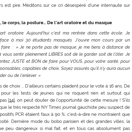
 est pire. Méditons sur ce cri désespéré d’une internaute sur
on, le corps, la posture… De l’art oratoire et du masque
rt oratoire. Aujourd’hui c’est ma rentrée dans cette école. Je
ai face à moi 30 étudiants masqués. J’ouvre mon cours par un
aire : » Je ne porte pas de masque, je me tiens à distance de
 vous sentir pleinement LIBRES soit de le garder soit de l’ôter. Je
ntez JUSTE et BON de faire pour VOUS, pour votre santé, pour
sponsables, capables de choix. Soyez assurés qu’il n’y aura aucun
er ou de l’enlever. »
s de choix … D’ailleurs certains plaident pour le vote à 16 ans. De
pour les tests de jeunes qui ne risquent rien et surtout qui
 pas
[14]
, on peut douter de l’opportunité de cette mesure ! S’ils
u que le très respecté NY Times journal gauchiste peu suspect de
positifs PCR étaient faux à 90 %, c’est-à-dire ne montraient que
sité. Dernière mode du bobo parisien et des grandes villes, la
ue peu dangereux si mal fait, et en tous cas absolument pas