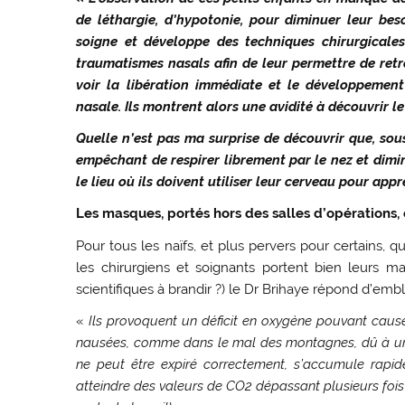
de léthargie, d’hypotonie, pour diminuer leur bes
soigne et développe des techniques chirurgicale
traumatismes nasals afin de leur permettre de retro
voir la libération immédiate et le développemen
nasale. Ils montrent alors une avidité à découvrir l
Quelle n’est pas ma surprise de découvrir que, sous
empêchant de respirer librement par le nez et dimin
le lieu où ils doivent utiliser leur cerveau pour appr
Les masques, portés hors des salles d’opérations,
Pour tous les naïfs, et plus pervers pour certains,
les chirurgiens et soignants portent bien leurs ma
scientifiques à brandir ?) le Dr Brihaye répond d’embl
«
Ils provoquent un déficit en oxygène pouvant cause
nausées, comme dans le mal des montagnes, dû à une 
ne peut être expiré correctement, s’accumule rapid
atteindre des valeurs de CO2 dépassant plusieurs fois 