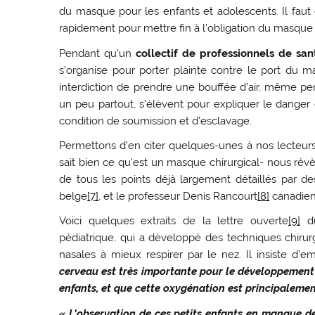
du masque pour les enfants et adolescents. Il faut e
rapidement pour mettre fin à l’obligation du masque 
Pendant qu’un
collectif de professionnels de sa
s’organise pour porter plainte contre le port du 
interdiction de prendre une bouffée d’air, même pen
un peu partout, s’élèvent pour expliquer le dang
condition de soumission et d’esclavage.
Permettons d’en citer quelques-unes à nos lecteur
sait bien ce qu’est un masque chirurgical- nous rév
de tous les points déjà largement détaillés par 
belge
[7]
, et le professeur Denis Rancourt
[8]
canadien,
Voici quelques extraits de la lettre ouverte
[9]
du
pédiatrique, qui a développé des techniques chirur
nasales à mieux respirer par le nez. Il insiste d’e
cerveau est très importante pour le développement 
enfants, et que cette oxygénation est principaleme
« L’observation de ces petits enfants en manque de