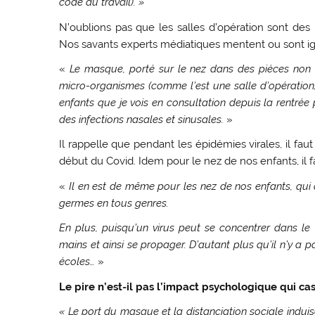
code du travail). »
N’oublions pas que les salles d’opération sont des m
Nos savants experts médiatiques mentent ou sont ignor
«
Le masque, porté sur le nez dans des pièces non 
micro-organismes (comme l’est une salle d’opération),
enfants que je vois en consultation depuis la rentrée
des infections nasales et sinusales.
»
Il rappelle que pendant les épidémies virales, il f
début du Covid. Idem pour le nez de nos enfants, il f
«
Il en est de même pour les nez de nos enfants, qui 
germes en tous genres.
En plus, puisqu’un virus peut se concentrer dans le 
mains et ainsi se propager. D’autant plus qu’il n’y
écoles…
»
Le pire n’est-il pas l’impact psychologique qui cas
« Le port du masque et la distanciation sociale induise