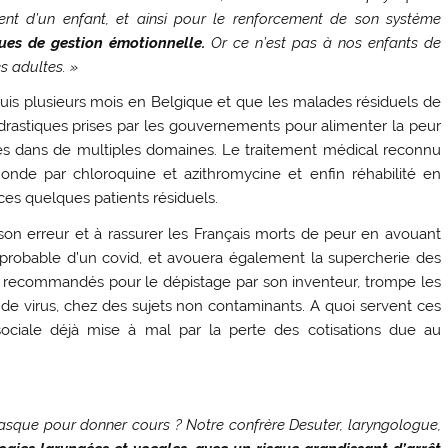
nt d’un enfant, et ainsi pour le renforcement de son système
ques de gestion émotionnelle.
Or ce n’est pas à nos enfants de
s adultes. »
puis plusieurs mois en Belgique et que les malades résiduels de
drastiques prises par les gouvernements pour alimenter la peur
es dans de multiples domaines. Le traitement médical reconnu
onde par chloroquine et azithromycine et enfin réhabilité en
ces quelques patients résiduels.
 son erreur et à rassurer les Français morts de peur en avouant
improbable d’un covid, et avouera également la supercherie des
on recommandés pour le dépistage par son inventeur, trompe les
es de virus, chez des sujets non contaminants. A quoi servent ces
é sociale déjà mise à mal par la perte des cotisations due au
masque pour donner cours ? Notre confrère Desuter, laryngologue,