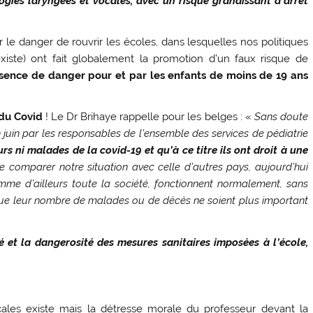
gies laryngées et vocales, avec un risque grandissant d’arrêt
r le danger de rouvrir les écoles, dans lesquelles nos politiques
 existe) ont fait globalement la promotion d’un faux risque de
absence de danger pour et par les enfants de moins de 19 ans
 du Covid
! Le Dr Brihaye rappelle pour les belges : «
Sans doute
n juin par les responsables de l’ensemble des services de pédiatrie
rs ni malades de la covid-19 et qu’à ce titre ils ont droit à une
e comparer notre situation avec celle d’autres pays, aujourd’hui
mme d’ailleurs toute la société, fonctionnent normalement, sans
t que leur nombre de malades ou de décès ne soient plus important
lité et la dangerosité des mesures sanitaires imposées à l’école,
ales existe mais la détresse morale du professeur devant la