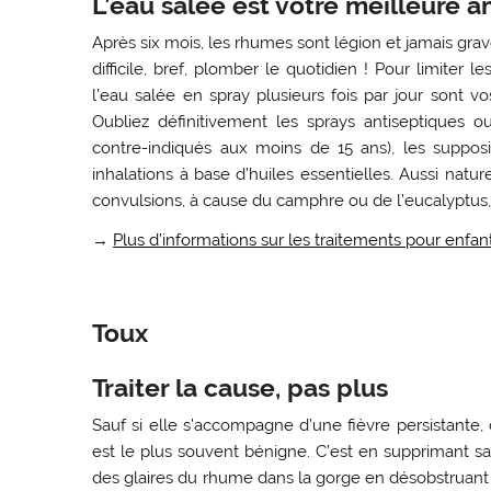
L’eau salée est votre meilleure a
Après six mois, les rhumes sont légion et jamais gra
difficile, bref, plomber le quotidien ! Pour limiter
l’eau salée en spray plusieurs fois par jour sont vos
Oubliez définitivement les sprays antiseptiques o
contre-indiqués aux moins de 15 ans), les suppos
inhalations à base d’huiles essentielles. Aussi natu
convulsions, à cause du camphre ou de l’eucalyptus,
→
Plus d’informations sur les traitements pour enfa
Toux
Traiter la cause, pas plus
Sauf si elle s’accompagne d’une fièvre persistante, de
est le plus souvent bénigne. C’est en supprimant s
des glaires du rhume dans la gorge en désobstruant 