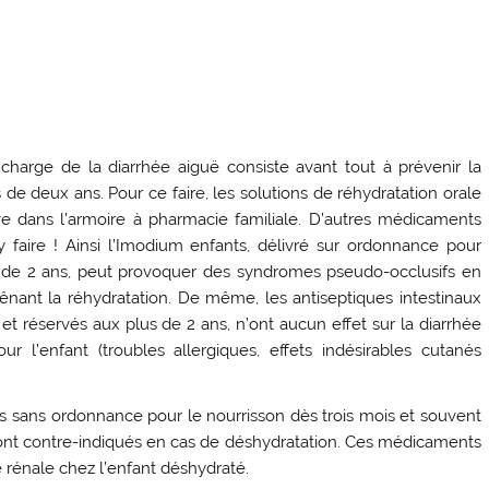
 charge de la diarrhée aiguë consiste avant tout à prévenir la
 de deux ans. Pour ce faire, les solutions de réhydratation orale
e dans l’armoire à pharmacie familiale. D’autres médicaments
y faire ! Ainsi l’Imodium enfants, délivré sur ordonnance pour
artir de 2 ans, peut provoquer des syndromes pseudo-occlusifs en
nant la réhydratation. De même, les antiseptiques intestinaux
et réservés aux plus de 2 ans, n’ont aucun effet sur la diarrhée
 l’enfant (troubles allergiques, effets indésirables cutanés
es sans ordonnance pour le nourrisson dès trois mois et souvent
s) sont contre-indiqués en cas de déshydratation. Ces médicaments
e rénale chez l’enfant déshydraté.