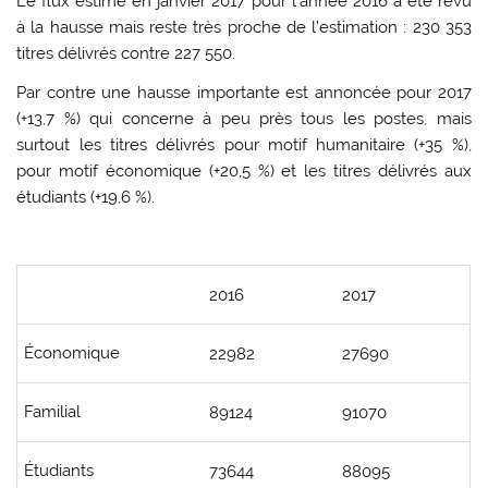
Le flux estimé en janvier 2017 pour l’année 2016 a été revu
à la hausse mais reste très proche de l’estimation : 230 353
titres délivrés contre 227 550.
Par contre une hausse importante est annoncée pour 2017
(+13,7 %) qui concerne à peu près tous les postes, mais
surtout les titres délivrés pour motif humanitaire (+35 %),
pour motif économique (+20,5 %) et les titres délivrés aux
étudiants (+19,6 %).
2016
2017
Économique
22982
27690
Familial
89124
91070
Étudiants
73644
88095