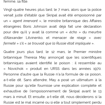
femme, sa fille.
Vingt-quatre heures plus tard, le 7 mars, alors que la police
venait juste d’établir que Skripal avait été empoisonné par
un «
agent innervant
», le ministre britannique des Affaires
étrangères Boris Johnson avait déjà fait une déclaration
pour dire qu’il y avait là comme un «
écho
» du meurtre
d’Alexander Litvinenko, et menacer de réagir «
avec
fermeté
» s’il «
se trouvait que la Russie était impliquée
».
Quatre jours plus tard, le 12 mars, le Premier ministre
britannique Theresa May annonçait que les scientifiques
britanniques avaient identifié le poison : il ressemble au
« Novichok » produit en URSS dans les années 1970.
Personne d’autre que la Russie n’a la formule de ce poison,
a-t-elle dit. Sans attendre, May a posé un ultimatum à la
Russie pour qu’elle fournisse une explication complète et
exhaustive de l’empoisonnement de Skripal avant le 13
mars à minuit. Et ensuite, a-t-elle dit, nous déciderons si la
Russie est le mal incarné ou si elle a tout simplement perdu