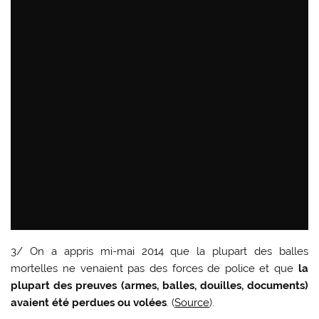
3/ On a appris mi-mai 2014 que la plupart des balles
mortelles ne venaient pas des forces de police et que
la
plupart des preuves (armes, balles, douilles, documents)
avaient été perdues ou volées
. (
Source
).