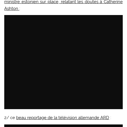
ministre estonien sur place, relatant les doutes à Catherine
Ashton
:
2/ ce
beau reportage de la télévision allemande ARD
: