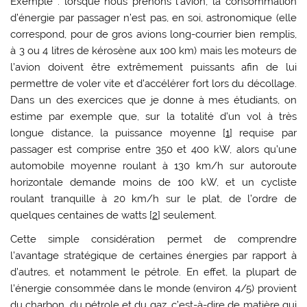
Exemple : lorsque nous prenons l’avion, la consommation
d’énergie par passager n’est pas, en soi, astronomique (elle
correspond, pour de gros avions long-courrier bien remplis,
à 3 ou 4 litres de kérosène aux 100 km) mais les moteurs de
l’avion doivent être extrêmement puissants afin de lui
permettre de voler vite et d’accélérer fort lors du décollage.
Dans un des exercices que je donne à mes étudiants, on
estime par exemple que, sur la totalité d’un vol à très
longue distance, la puissance moyenne [
1
] requise par
passager est comprise entre 350 et 400 kW, alors qu’une
automobile moyenne roulant à 130 km/h sur autoroute
horizontale demande moins de 100 kW, et un cycliste
roulant tranquille à 20 km/h sur le plat, de l’ordre de
quelques centaines de watts [
2
] seulement.
Cette simple considération permet de comprendre
l’avantage stratégique de certaines énergies par rapport à
d’autres, et notamment le pétrole. En effet, la plupart de
l’énergie consommée dans le monde (environ 4/5) provient
du charbon, du pétrole et du gaz, c’est-à-dire de matière qui