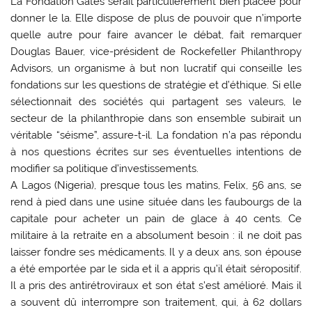
La Fondation Gates serait particulièrement bien placée pour
donner le la. Elle dispose de plus de pouvoir que n’importe
quelle autre pour faire avancer le débat, fait remarquer
Douglas Bauer, vice-président de Rockefeller Philanthropy
Advisors, un organisme à but non lucratif qui conseille les
fondations sur les questions de stratégie et d’éthique. Si elle
sélectionnait des sociétés qui partagent ses valeurs, le
secteur de la philanthropie dans son ensemble subirait un
véritable “séisme”, assure-t-il. La fondation n’a pas répondu
à nos questions écrites sur ses éventuelles intentions de
modifier sa politique d’investissements.
A Lagos (Nigeria), presque tous les matins, Felix, 56 ans, se
rend à pied dans une usine située dans les faubourgs de la
capitale pour acheter un pain de glace à 40 cents. Ce
militaire à la retraite en a absolument besoin : il ne doit pas
laisser fondre ses médicaments. Il y a deux ans, son épouse
a été emportée par le sida et il a appris qu’il était séropositif.
Il a pris des antirétroviraux et son état s’est amélioré. Mais il
a souvent dû interrompre son traitement, qui, à 62 dollars