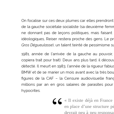
On focalise sur ces deux plumes car elles prendront
de la gauche sociétale socialiste (sa deuxième femm
ne donnant pas de leçons politiques, mais faisant 
idéologiques, Reiser restera proche des gens. Le p
Gros Dégueulasse
), un talent teinté de pessimisme s
1981, année de l’arrivée de la gauche au pouvoir
copiera trait pour trait). Deux ans plus tard, il déc
détecté. Il meurt en 1983, l’année de la rigueur fabiu
BMW et de se marier un mois avant avec la très bou
figures de la CAF – la Censure audiovisuelle fra
millions par an en gros salaires de parasites p
hypocrites.
« Il existe déjà en France
en place d’une structure p
devrait peu à peu responsab