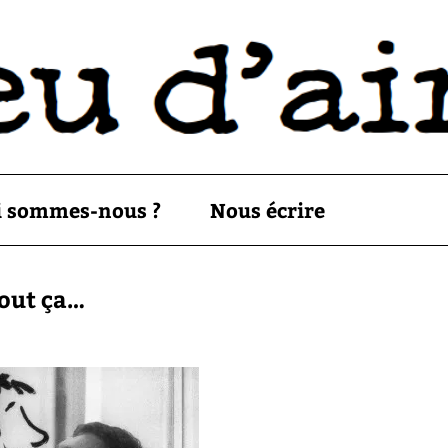
i sommes-nous ?
Nous écrire
tout ça…