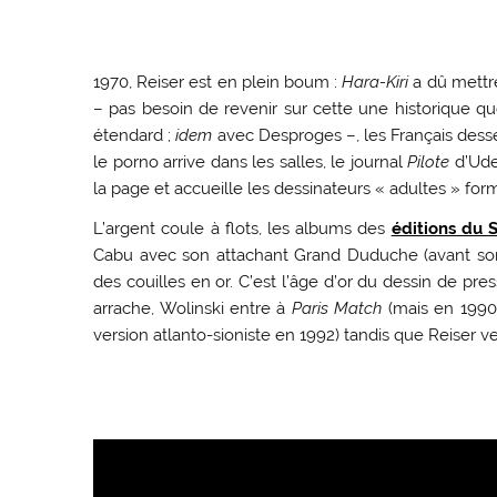
1970, Reiser est en plein boum :
Hara-Kiri
a dû mettre
– pas besoin de revenir sur cette une historique q
étendard ;
idem
avec Desproges –, les Français desserr
le porno arrive dans les salles, le journal
Pilote
d’Ude
la page et accueille les dessinateurs « adultes » fo
L’argent coule à flots, les albums des
éditions du 
Cabu avec son attachant Grand Duduche (avant son 
des couilles en or. C’est l’âge d’or du dessin de pre
arrache, Wolinski entre à
Paris Match
(mais en 1990)
version atlanto-sioniste en 1992) tandis que Reiser 