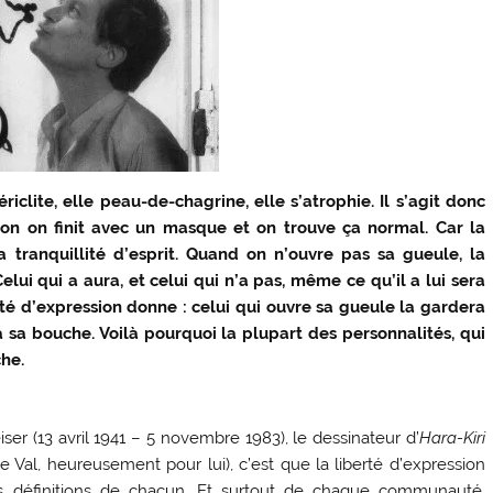
ériclite, elle peau-de-chagrine, elle s’atrophie. Il s’agit donc
sinon on finit avec un masque et on trouve ça normal. Car la
 la tranquillité d’esprit. Quand on n’ouvre pas sa gueule, la
Celui qui a aura, et celui qui n’a pas, même ce qu’il a lui sera
té d’expression donne : celui qui ouvre sa gueule la gardera
à sa bouche. Voilà pourquoi la plupart des personnalités, qui
he.
er (13 avril 1941 – 5 novembre 1983), le dessinateur d’
Hara-Kiri
Val, heureusement pour lui), c’est que la liberté d’expression
 définitions de chacun. Et surtout de chaque communauté,