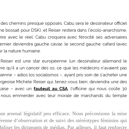
 des chemins presque opposés. Cabu sera le dessinateur officiel
e bossait pour DSK), et Reiser restera dans l’écolo-anarchisme,
rire avec le réel. Cabu croquera avec férocité ses adversaires
remier deviendra gauche caviar, le second gauche cafard (avec
ur la nature humaine.
, Reiser est une star européenne (un dessinateur allemand le
ouvre qu’il a un cancer des os, ce que les médecins n’avaient pas
sienne – adios los socialismos –, ayant pris soin de s’acheter une
rgeoise Michèle Reiser qui, tenez-vous bien, deviendra une des
nçaise – avec un
fauteuil au CSA
, l’officine qui nous coûte 30
our nous emmerder avec leur morale de marchands du temple
 un arsenal législatif peu efficace. Nous préconisons la mise
érenne d’observation et de suivi des stéréotypes féminins qui
iliser les dirigeants de médias. Par ailleurs, il faut renforcer