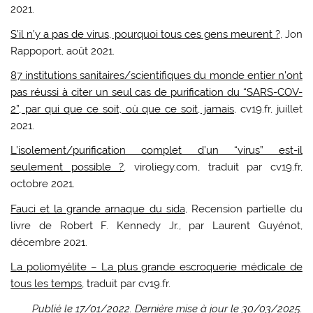
2021.
S’il n’y a pas de virus, pourquoi tous ces gens meurent ?
, Jon
Rappoport, août 2021.
87 institutions sanitaires/scientifiques du monde entier n’ont
pas réussi à citer un seul cas de purification du “SARS-COV-
2”, par qui que ce soit, où que ce soit, jamais
, cv19.fr, juillet
2021.
L’isolement/purification complet d’un “virus” est-il
seulement possible ?
, viroliegy.com, traduit par cv19.fr,
octobre 2021.
Fauci et la grande arnaque du sida
, Recension partielle du
livre de Robert F. Kennedy Jr., par Laurent Guyénot,
décembre 2021.
La poliomyélite – La plus grande escroquerie médicale de
tous les temps
, traduit par cv19.fr.
Publié le 17/01/2022. Dernière mise à jour le 30/03/2025.