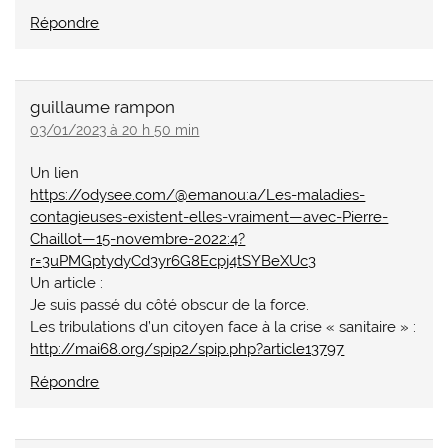
Répondre
guillaume rampon
03/01/2023 à 20 h 50 min
Un lien
https://odysee.com/@emanou:a/Les-maladies-
contagieuses-existent-elles-vraiment—avec-Pierre-
Chaillot—15-novembre-2022:4?
r=3uPMGptydyCd3yr6G8Ecpj4tSYBeXUc3
Un article :
Je suis passé du côté obscur de la force.
Les tribulations d’un citoyen face à la crise « sanitaire » :
http://mai68.org/spip2/spip.php?article13797
Répondre