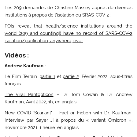
Les 209 demandes de Christine Massey auprès de diverses
institutions à propos de l’isolation du SRAS-COV-2 :
FOIs reveal that health/science institutions around the
world (209 and counting!) have no record of SARS-COV-2
isolation/purification, anywhere, ever
Vidéos :
Andrew Kaufman :
Le Film Terrain,
partie 1
et
partie 2
, Février 2022, sous-titres
français.
The Viral Pantopticon
– Dr. Tom Cowan & Dr. Andrew
Kaufman, Avril 2022, 1h, en anglais.
New COVID ‘Scariant’ – Fact or Fiction with Dr. Kaufman.
Interview par Sayer Ji à propos du « variant Omicron »
,
novembre 2021, 1 heure, en anglais.