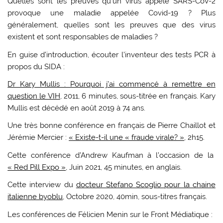
Quelles sont les preuves qu’un virus appelé SARS-CoV-2
provoque une maladie appelée Covid-19 ? Plus
généralement, quelles sont les preuves que des virus
existent et sont responsables de maladies ?
En guise d’introduction, écouter l’inventeur des tests PCR à
propos du SIDA :
Dr Kary Mullis : Pourquoi j’ai commencé à remettre en
question le VIH
, 2011, 6 minutes, sous-titrée en français. Kary
Mullis est décédé en août 2019 à 74 ans.
Une très bonne conférence en français de Pierre Chaillot et
Jérémie Mercier :
« Existe-t-il une « fraude virale? »
, 2h15.
Cette conférence d’Andrew Kaufman à l’occasion de la
« Red Pill Expo »
, Juin 2021, 45 minutes, en anglais.
Cette interview du
docteur Stefano Scoglio
pour la chaine
italienne byoblu
, Octobre 2020, 40min, sous-titres français.
Les conférences de Félicien Menin sur le Front Médiatique :