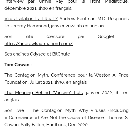
Interview par Urmie Ray pour le Front Médiatique
,
décembre 2021, 1h20 en français.
Virus-Isolation Is It Real ?
Andrew Kaufman M.D. Responds
To Jeremy Hammond, janvier 2022, 1h en anglais
Son site (censuré par Google) :
https://andrewkaufmanmd.com/
Ses chaînes
Odysee
et
BitChute
Tom Cowan :
The Contagion Myth
, Conférence pour la Weston A. Price
Foundation, Juillet 2021, 1h30, en anglais.
The Meaning Behind “Vaccine” Lots
, janvier 2022, 1h, en
anglais
Son livre ; The Contagion Myth Why Viruses (Including
« Coronavirus ») Are Not the Cause of Disease, Thomas S.
Cowan, Sally Fallon, Hardback, Dec 2020