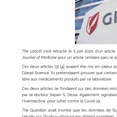
The Lancet
s’est rétracté le 5 juin 2020 d’un article
Journal of Medicine
pour un article similaire paru le 1
Ces deux articles [
3
] [
4
] avaient été mis en valeur 
Gilead Science. Ils prétendaient prouver que certain
libre aux médicaments produits par ce laboratoire.
Ces deux articles se fondaient sur des données réco
par le docteur Sapan S. Desai, également signataire
l’Ivermectine, pour lutter contre la Covid-19.
The Guardian
avait montré que les données de Surg
l’étude sur l’hydroxychloroquine étaient inventées. 