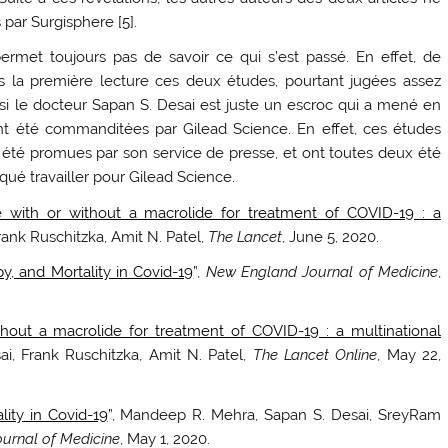
 par Surgisphere [
5
].
ermet toujours pas de savoir ce qui s’est passé. En effet, de
 la première lecture ces deux études, pourtant jugées assez
r si le docteur Sapan S. Desai est juste un escroc qui a mené en
ent été commanditées par Gilead Science. En effet, ces études
nt été promues par son service de presse, et ont toutes deux été
ué travailler pour Gilead Science.
 with or without a macrolide for treatment of COVID-19 : a
ank Ruschitzka, Amit N. Patel,
The Lancet
, June 5, 2020.
y, and Mortality in Covid-19
”,
New England Journal of Medicine
,
hout a macrolide for treatment of COVID-19 : a multinational
i, Frank Ruschitzka, Amit N. Patel,
The Lancet Online
, May 22,
lity in Covid-19
”, Mandeep R. Mehra, Sapan S. Desai, SreyRam
urnal of Medicine
, May 1, 2020.