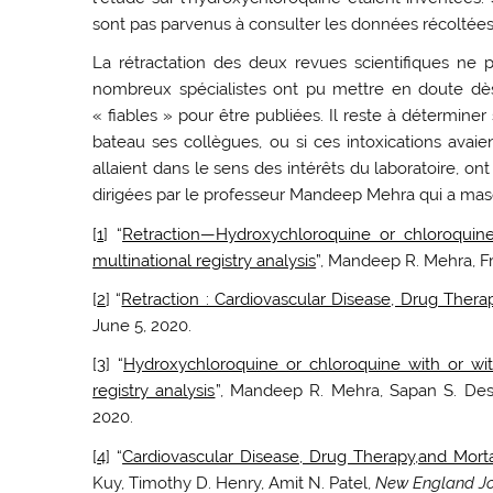
sont pas parvenus à consulter les données récoltées
La rétractation des deux revues scientifiques ne p
nombreux spécialistes ont pu mettre en doute dès
« fiables » pour être publiées. Il reste à détermine
bateau ses collègues, ou si ces intoxications avai
allaient dans le sens des intérêts du laboratoire, o
dirigées par le professeur Mandeep Mehra qui a masq
[
1
] “
Retraction—Hydroxychloroquine or chloroquine
multinational registry analysis
”, Mandeep R. Mehra, Fr
[
2
] “
Retraction : Cardiovascular Disease, Drug Therap
June 5, 2020.
[
3
] “
Hydroxychloroquine or chloroquine with or wit
registry analysis
”, Mandeep R. Mehra, Sapan S. Desa
2020.
[
4
] “
Cardiovascular Disease, Drug Therapy,and Morta
Kuy, Timothy D. Henry, Amit N. Patel,
New England Jo