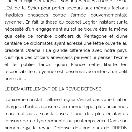
Dae’ch à Hajine et Raqqa – sont intervenues à Deir ez-Zor (à
l’Est de la Syrie) pour porter secours aux mêmes factions
jihadistes engagées contre l’armée gouvernementale
syrienne… En fait, la thèse du colonel Legrier insistant sur la
nécessité d’un engagement au sol se trouve être la même
que celle de nombre d’officiers du Pentagone et d’une
centaine de diplomates ayant adressé une lettre ouverte au
président Obama ! La grande différence avec notre pays,
c’est que des officiers américains peuvent le penser, l’écrire
et le publier tandis qu’en France cette liberté (en
responsabilité citoyenne) est, désormais assimilée à un délit
punissable…
LE DEMANTELEMENT DE LA REVUE DEFENSE
Deuxième constat : l’affaire Legrier s’inscrit dans une filiation
chargée d’autres censures du même type, plus anciennes
mais tout aussi scandaleuses. L’une des plus éclatantes
censure de ce type remonte au printemps 2011. Dans son
numéro 149, la revue Défense des auditeurs de l’IHEDN