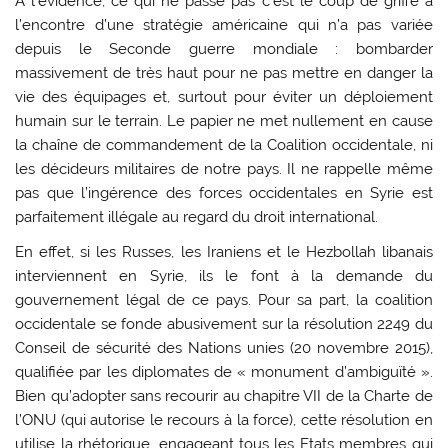
A l’évidence, ce qui ne passe pas c’est le coup de griffe à
l’encontre d’une stratégie américaine qui n’a pas variée
depuis le Seconde guerre mondiale : bombarder
massivement de très haut pour ne pas mettre en danger la
vie des équipages et, surtout pour éviter un déploiement
humain sur le terrain. Le papier ne met nullement en cause
la chaîne de commandement de la Coalition occidentale, ni
les décideurs militaires de notre pays. Il ne rappelle même
pas que l’ingérence des forces occidentales en Syrie est
parfaitement illégale au regard du droit international.
En effet, si les Russes, les Iraniens et le Hezbollah libanais
interviennent en Syrie, ils le font à la demande du
gouvernement légal de ce pays. Pour sa part, la coalition
occidentale se fonde abusivement sur la résolution 2249 du
Conseil de sécurité des Nations unies (20 novembre 2015),
qualifiée par les diplomates de « monument d’ambiguïté ».
Bien qu’adopter sans recourir au chapitre VII de la Charte de
l’ONU (qui autorise le recours à la force), cette résolution en
utilise la rhétorique, engageant tous les Etats membres qui