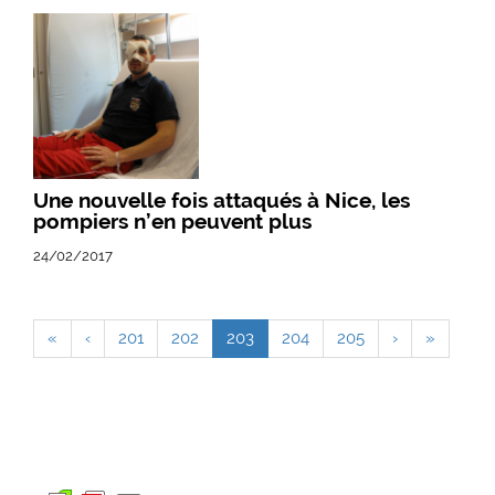
Une nouvelle fois attaqués à Nice, les
pompiers n’en peuvent plus
24/02/2017
«
‹
201
202
203
204
205
›
»