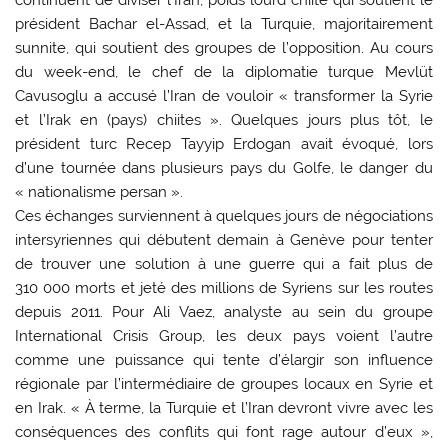
continuent de diviser l’Iran, poids lourd chiite qui soutient le
président Bachar el-Assad, et la Turquie, majoritairement
sunnite, qui soutient des groupes de l’opposition. Au cours
du week-end, le chef de la diplomatie turque Mevlüt
Cavusoglu a accusé l’Iran de vouloir « transformer la Syrie
et l’Irak en (pays) chiites ». Quelques jours plus tôt, le
président turc Recep Tayyip Erdogan avait évoqué, lors
d’une tournée dans plusieurs pays du Golfe, le danger du
« nationalisme persan ».
Ces échanges surviennent à quelques jours de négociations
intersyriennes qui débutent demain à Genève pour tenter
de trouver une solution à une guerre qui a fait plus de
310 000 morts et jeté des millions de Syriens sur les routes
depuis 2011. Pour Ali Vaez, analyste au sein du groupe
International Crisis Group, les deux pays voient l’autre
comme une puissance qui tente d’élargir son influence
régionale par l’intermédiaire de groupes locaux en Syrie et
en Irak. « À terme, la Turquie et l’Iran devront vivre avec les
conséquences des conflits qui font rage autour d’eux »,