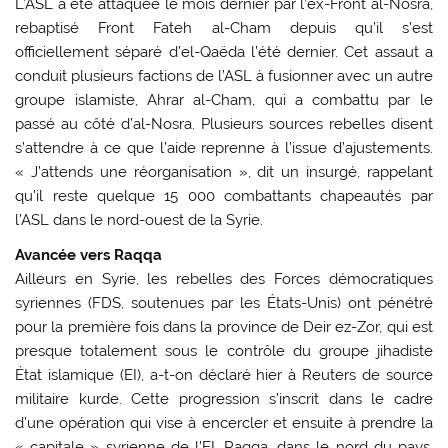
L’ASL a été attaquée le mois dernier par l’ex-Front al-Nosra,
rebaptisé Front Fateh al-Cham depuis qu’il s’est
officiellement séparé d’el-Qaëda l’été dernier. Cet assaut a
conduit plusieurs factions de l’ASL à fusionner avec un autre
groupe islamiste, Ahrar al-Cham, qui a combattu par le
passé au côté d’al-Nosra. Plusieurs sources rebelles disent
s’attendre à ce que l’aide reprenne à l’issue d’ajustements.
« J’attends une réorganisation », dit un insurgé, rappelant
qu’il reste quelque 15 000 combattants chapeautés par
l’ASL dans le nord-ouest de la Syrie.
Avancée vers Raqqa
Ailleurs en Syrie, les rebelles des Forces démocratiques
syriennes (FDS, soutenues par les États-Unis) ont pénétré
pour la première fois dans la province de Deir ez-Zor, qui est
presque totalement sous le contrôle du groupe jihadiste
État islamique (EI), a-t-on déclaré hier à Reuters de source
militaire kurde. Cette progression s’inscrit dans le cadre
d’une opération qui vise à encercler et ensuite à prendre la
« capitale » syrienne de l’EI, Raqqa, dans le nord du pays.