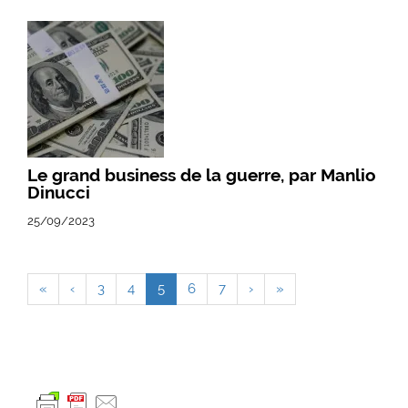
Le grand business de la guerre, par Manlio
Dinucci
25/09/2023
«
‹
3
4
5
6
7
›
»