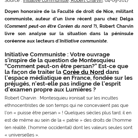
Source :
Initiative communiste, Robert Charvin
, 04-09-2017
Doyen honoraire de la Faculté de droit de Nice, militant
communiste, auteur d’un livre récent paru chez Delga
(
Comment peut-on être Coréen du nord
?), Robert Charvin
livre son analyse sur la situation dans la péninsule
coréenne aux lecteurs d’
Initiative communiste
.
Initiative Communiste : Votre ouvrage
s’inspire de la question de Montesquieu
“Comment peut-on être persan?” Est-ce que
la façon de traiter la
Corée du Nord
dans
l’espace médiatique en France, fondée sur les
préjugés, n’est-elle pas indigne de l’esprit
d’examen propre aux Lumières ?
Robert Charvin : Montesquieu ironisait sur les incultes
ethnocentristes de son temps qui ne concevaient pas que
l’on « puisse être persan » ! Quelques siècles plus tard, il en
est de même au sein de la « patrie » des droits de l’homme
(en réalité, l’homme occidental) dont les valeurs seules sont
« universelles ».