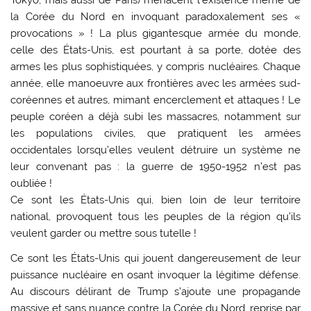
Tokyo, mais aussi de Paris) menacent l’existence même de
la Corée du Nord en invoquant paradoxalement ses «
provocations » ! La plus gigantesque armée du monde,
celle des États-Unis, est pourtant à sa porte, dotée des
armes les plus sophistiquées, y compris nucléaires. Chaque
année, elle manoeuvre aux frontières avec les armées sud-
coréennes et autres, mimant encerclement et attaques ! Le
peuple coréen a déjà subi les massacres, notamment sur
les populations civiles, que pratiquent les armées
occidentales lorsqu’elles veulent détruire un système ne
leur convenant pas : la guerre de 1950-1952 n’est pas
oubliée !
Ce sont les États-Unis qui, bien loin de leur territoire
national, provoquent tous les peuples de la région qu’ils
veulent garder ou mettre sous tutelle !
Ce sont les États-Unis qui jouent dangereusement de leur
puissance nucléaire en osant invoquer la légitime défense.
Au discours délirant de Trump s’ajoute une propagande
massive et sans nuance contre la Corée du Nord, reprise par