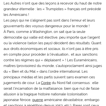
Les Autres n’ont que des leçons à recevoir du haut de notre
grandeur éternelle : les « Trumpistes » français ont précédé
les Américains !
Les pays qui ne s’alignent pas sont dans l’erreur et leurs
gouvernants des voyous dangereux pour le monde !
À Paris, comme à Washington, on sait que la seule
démocratie qui vaille est élective, peu importe que l’argent
ou la violence (selon les pays) décident des résultats. Quant
aux droits économiques et sociaux, ils n’ont pas à être pris
en compte pour procéder à l’évaluation… et aux sanctions
contre les régimes qui « déplaisent » ! Les Euraméricains,
maîtres (provisoires) du monde, s’autoproclament ainsi juges
du « Bien et du Mal » dans l’ordre international. Les
principaux médias et les partis suivent sans examen ces
jugements de cour. La
Corée
du Nord fait consensus : elle
serait l’incarnation de la malfaisance, bien que nul de fasse
allusion à la tragique histoire nationale (colonisation
japonaise féroce,
guerre
américaine dévastatrice, embargo
et sanctions à répétition depuis 1953, etc.). Rares sont ceux