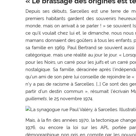
« Le brassage des origines est tel
Depuis ses débuts, Sarcelles est une terre de mé
premiers habitants gardent des souvenirs heureux
monde, mais on arrivait à se parler ! » se souvient I
ce qu’il voulait chez lui et, le dimanche, nous nous
mamans donnaient des goûters à tous les enfants, peu
sa famille en 1969. Paul Bertrand se souvient aussi
catégorique, mais une réalité au jour le jour. « Lorsq
pour les Noirs, un carré pour les juifs et un carré p
nostalgique. Sa famille, déracinée après l’indépen
qu’un ami de son père lui conseille de rejoindre le « 
n’y a pas de racisme à Sarcelles. […] Ce sont des ge
partir d’un destin commun », résumait l’écrivain M
guillemets
, le 25 novembre 1974.
Mais, à la fin des années 1970, la tectonique change
1976, ou encore la loi sur les APL portée p
démographique non pris en compte par les pouvoirs 