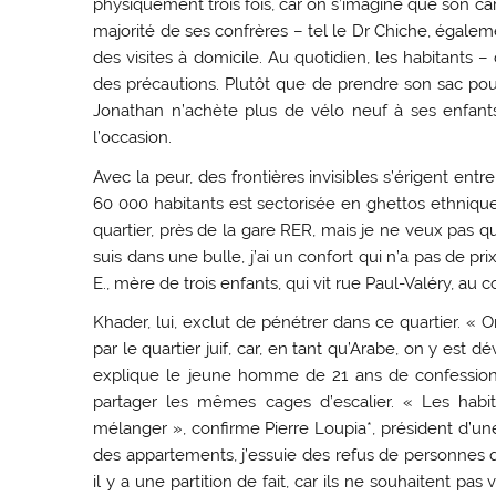
physiquement trois fois, car on s’imagine que son c
majorité de ses confrères – tel le Dr Chiche, égaleme
des visites à domicile. Au quotidien, les habitants
des précautions. Plutôt que de prendre son sac pour
Jonathan n’achète plus de vélo neuf à ses enfants 
l’occasion.
Avec la peur, des frontières invisibles s’érigent entr
60 000 habitants est sectorisée en ghettos ethniq
quartier, près de la gare RER, mais je ne veux pas qu
suis dans une bulle, j’ai un confort qui n’a pas de pr
E., mère de trois enfants, qui vit rue Paul-Valéry, au 
Khader, lui, exclut de pénétrer dans ce quartier. « O
par le quartier juif, car, en tant qu’Arabe, on y est
explique le jeune homme de 21 ans de confession
partager les mêmes cages d’escalier. « Les habi
mélanger », confirme Pierre Loupia*, président d’u
des appartements, j’essuie des refus de personnes qu
il y a une partition de fait, car ils ne souhaitent p