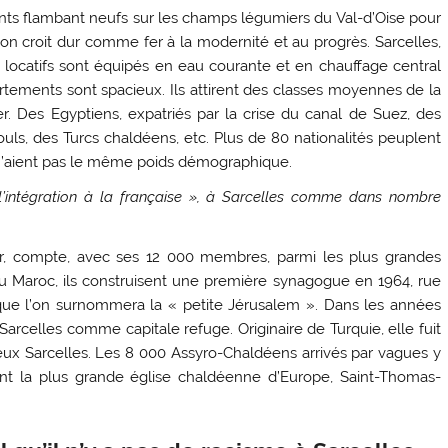
nts flambant neufs sur les champs légumiers du Val-d’Oise pour
 on croit dur comme fer à la modernité et au progrès. Sarcelles,
cs locatifs sont équipés en eau courante et en chauffage central
rtements sont spacieux. Ils attirent des classes moyennes de la
. Des Egyptiens, expatriés par la crise du canal de Suez, des
amouls, des Turcs chaldéens, etc. Plus de 80 nationalités peuplent
es n’aient pas le même poids démographique.
‘l’intégration à la française », à Sarcelles comme dans nombre
r, compte, avec ses 12 000 membres, parmi les plus grandes
 du Maroc, ils construisent une première synagogue en 1964, rue
if que l’on surnommera la « petite Jérusalem ». Dans les années
arcelles comme capitale refuge. Originaire de Turquie, elle fuit
ieux Sarcelles. Les 8 000 Assyro-Chaldéens arrivés par vagues y
ent la plus grande église chaldéenne d’Europe, Saint-Thomas-