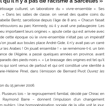
 qu’il n’y a pas de racisme à Sarcelles »
tissage culturel, un laboratoire du « vivre-ensemble ». Ses
. « Dans les salles de classe, on venait des quatre coins du
sabelle Bentz, sarcelloise depuis l’âge de 8 ans. « Chacun faisait
 retrouvions au parc Kennedy, où il y avait une pataugeoire. Les
 importaient leurs origines », ajoute celle qui est arrivée avec
 de cette époque où le vivre-ensemble n’était pas un impératif
u’on jouait aux boules place André-Gide, il n’y avait pas un carré
our les Arabes ! On jouait ensemble ! » se remémore-t-il, un brin
dance de l’Algérie, a passé quelques années en province, avant
paradis des pieds-noirs ». « Le brassage des origines est tel qu’il
ns qui sont venus de partout et qui ont constitué une identité à
arie-Hélène Pinel, dans l’émission de Bernard Pivot
Ouvrez les
. Plusieurs lois – le regroupement familial, décidé par Chirac en
ar Raymond Barre – donnent l’impulsion d’un changement
publics. Une homogénéisation sociale de la ville voit le jour,