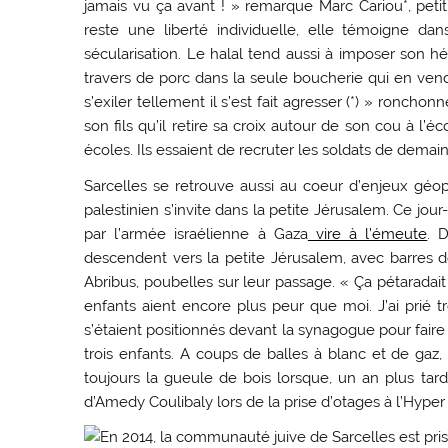
jamais vu ça avant ! » remarque Marc Cariou*, peti
reste une liberté individuelle, elle témoigne d
sécularisation. Le halal tend aussi à imposer son h
travers de porc dans la seule boucherie qui en ven
s’exiler tellement il s’est fait agresser (*) » ronch
son fils qu’il retire sa croix autour de son cou à l’
écoles. Ils essaient de recruter les soldats de demain 
Sarcelles se retrouve aussi au coeur d’enjeux géopol
palestinien s’invite dans la petite Jérusalem. Ce jo
par l’armée israélienne à Gaza
vire à l’émeute
. 
descendent vers la petite Jérusalem, avec barres d
Abribus, poubelles sur leur passage. « Ça pétaradai
enfants aient encore plus peur que moi. J’ai prié 
s’étaient positionnés devant la synagogue pour fair
trois enfants. A coups de balles à blanc et de gaz,
toujours la gueule de bois lorsque, un an plus tar
d’Amedy Coulibaly lors de la prise d’otages à l’Hype