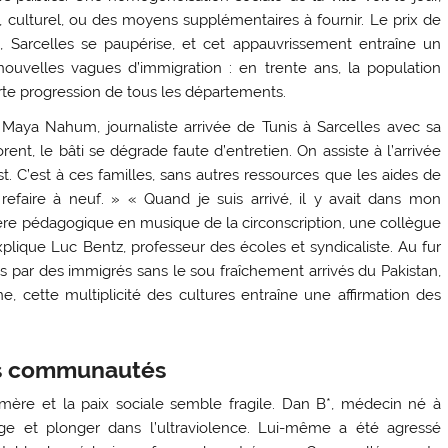
 culturel, ou des moyens supplémentaires à fournir. Le prix de
e, Sarcelles se paupérise, et cet appauvrissement entraîne un
ouvelles vagues d’immigration : en trente ans, la population
orte progression de tous les départements.
 Maya Nahum, journaliste arrivée de Tunis à Sarcelles avec sa
ent, le bâti se dégrade faute d’entretien. On assiste à l’arrivée
. C’est à ces familles, sans autres ressources que les aides de
refaire à neuf. » « Quand je suis arrivé, il y avait dans mon
llère pédagogique en musique de la circonscription, une collègue
explique Luc Bentz, professeur des écoles et syndicaliste. Au fur
es par des immigrés sans le sou fraîchement arrivés du Pakistan,
, cette multiplicité des cultures entraîne une affirmation des
les communautés
 chimère et la paix sociale semble fragile. Dan B*, médecin né à
age et plonger dans l’ultraviolence. Lui-même a été agressé