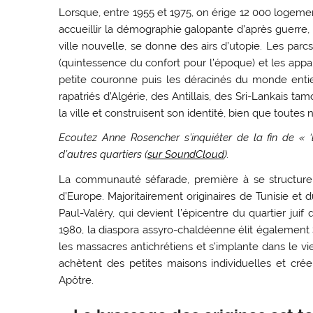
Lorsque, entre 1955 et 1975, on érige 12 000 logeme
accueillir la démographie galopante d’après guerre,
ville nouvelle, se donne des airs d’utopie. Les par
(quintessence du confort pour l’époque) et les appa
petite couronne puis les déracinés du monde entier
rapatriés d’Algérie, des Antillais, des Sri-Lankais t
la ville et construisent son identité, bien que tout
Ecoutez Anne Rosencher s’inquiéter de la fin de « 
d’autres quartiers (
sur SoundCloud
).
La communauté séfarade, première à se structure
d’Europe. Majoritairement originaires de Tunisie et
Paul-Valéry, qui devient l’épicentre du quartier ju
1980, la diaspora assyro-chaldéenne élit également S
les massacres antichrétiens et s’implante dans le v
achètent des petites maisons individuelles et cré
Apôtre.