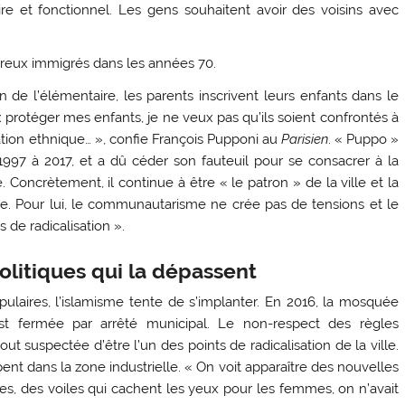
ire et fonctionnel. Les gens souhaitent avoir des voisins avec
fin de l’élémentaire, les parents inscrivent leurs enfants dans le
ux protéger mes enfants, je ne veux pas qu’ils soient confrontés à
tion ethnique… », confie François Pupponi au
Parisien
. « Puppo »
1997 à 2017, et a dû céder son fauteuil pour se consacrer à la
 Concrètement, il continue à être « le patron » de la ville et la
e. Pour lui, le communautarisme ne crée pas de tensions et le
de radicalisation ».
olitiques qui la dépassent
ulaires, l’islamisme tente de s’implanter. En 2016, la mosquée
est fermée par arrêté municipal. Le non-respect des règles
t suspectée d’être l’un des points de radicalisation de la ville.
nt dans la zone industrielle. « On voit apparaître des nouvelles
s, des voiles qui cachent les yeux pour les femmes, on n’avait