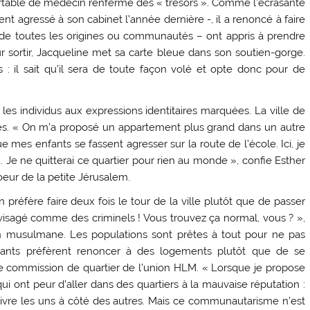
artable de médecin renferme des « trésors ». Comme l’écrasante
nt agressé à son cabinet l’année dernière -, il a renoncé à faire
 – de toutes les origines ou communautés – ont appris à prendre
 sortir, Jacqueline met sa carte bleue dans son soutien-gorge.
: il sait qu’il sera de toute façon volé et opte donc pour de
e les individus aux expressions identitaires marquées. La ville de
ues. « On m’a proposé un appartement plus grand dans un autre
e mes enfants se fassent agresser sur la route de l’école. Ici, je
ix. Je ne quitterai ce quartier pour rien au monde », confie Esther
coeur de la petite Jérusalem.
n préfère faire deux fois le tour de la ville plutôt que de passer
 dévisagé comme des criminels ! Vous trouvez ça normal, vous ? »,
 musulmane. Les populations sont prêtes à tout pour ne pas
tants préfèrent renoncer à des logements plutôt que de se
ne commission de quartier de l’union HLM. « Lorsque je propose
i ont peur d’aller dans des quartiers à la mauvaise réputation :
as vivre les uns à côté des autres. Mais ce communautarisme n’est