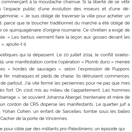
t commerçant à la moustache charnue. Si la liberté de se vêtir
ans l’espace public d’une évolution des moeurs et d’une dé-
égémonie. « Je suis obligé de traverser la ville pour acheter un
d, parce que le boucher traditionnel du marché a été obligé de
onne ce quinquagénaire d’origine roumaine. Ce chrétien a exigé de
école. « Les barbus viennent faire la leçon aux gosses devant les
», ajoute-t-il.
itiques qui la dépassent. Le 20 juillet 2014, le conflit israélo-
ur-là, une manifestation contre l’opération « Plomb durci » menée
Des « hordes de sauvages », selon l’expression de Pupponi,
e fer, matraques et pieds de chaise. Ils détruisent commerces,
t de partout. J’ai vite fermé les persiennes pour ne pas que mes
très fort. On s’est mis au milieu de l’appartement. Les hommes
e barrage », se souvient Johanna Abergel, trentenaire et mère de
 un cordon de CRS disperse les manifestants. Le quartier juif a
d, Yohan Cohen, un enfant de Sarcelles, tombe sous les balles
r Cacher de la porte de Vincennes.