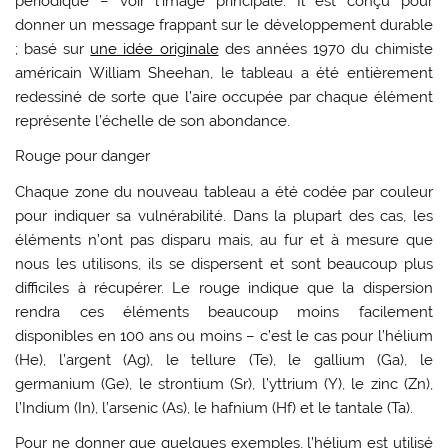
périodique – voir l’image principale. Il est conçu pour
donner un message frappant sur le développement durable
; basé sur
une idée originale
des années 1970 du chimiste
américain William Sheehan, le tableau a été entièrement
redessiné de sorte que l’aire occupée par chaque élément
représente l’échelle de son abondance.
Rouge pour danger
Chaque zone du nouveau tableau a été codée par couleur
pour indiquer sa vulnérabilité. Dans la plupart des cas, les
éléments n’ont pas disparu mais, au fur et à mesure que
nous les utilisons, ils se dispersent et sont beaucoup plus
difficiles à récupérer. Le rouge indique que la dispersion
rendra ces éléments beaucoup moins facilement
disponibles en 100 ans ou moins – c’est le cas pour l’hélium
(He), l’argent (Ag), le tellure (Te), le gallium (Ga), le
germanium (Ge), le strontium (Sr), l’yttrium (Y), le zinc (Zn),
l’Indium (In), l’arsenic (As), le hafnium (Hf) et le tantale (Ta).
Pour ne donner que quelques exemples, l’hélium est utilisé