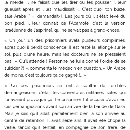
la merde. Il ne faisait que les tirer ou les pousser, il leur
gueulait après et il les maudissait. « C’est quoi, ton blaze,
sale Arabe ? », demandait-il. Les jours où il s’était levé du
bon pied, il leur donnait de l’Acamole [c’est la version
israélienne de l’aspirine], qui ne servait pas à grand-chose.
« Un jour, un des prisonniers avala plusieurs comprimés,
après quoi il perdit conscience. Il est resté là, allongé sur le
sol, plus d’une heure, mais les docteurs ne se pressaient
pas : « Qu’il attende ! Personne ne lui a donné l’ordre de se
suicider ?! », commenta le médecin en question. « Un Arabe
de moins, c’est toujours ça de gagné !… »
« Un des prisonniers se mit à souffrir de terribles
démangeaisons, c’était les couvertures militaires, sales, qui
lui avaient provoqué ça. Le prisonnier fut accusé d’avoir eu
ces démangeaisons avant son arrivée de la bande de Gaza.
Mais je sais qu’il allait parfaitement bien, à son arrivée au
centre de rétention. Il avait seize ans. Il avait été chopé la
veille, tandis qu’il tentait, en compagnie de son frère, de