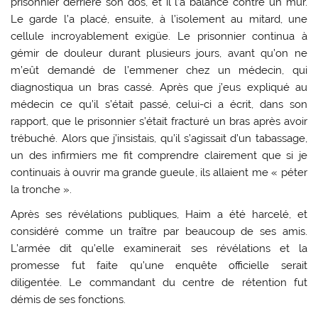
prisonnier derrière son dos, et il l’a balancé contre un mur.
Le garde l’a placé, ensuite, à l’isolement au mitard, une
cellule incroyablement exigüe. Le prisonnier continua à
gémir de douleur durant plusieurs jours, avant qu’on ne
m’eût demandé de l’emmener chez un médecin, qui
diagnostiqua un bras cassé. Après que j’eus expliqué au
médecin ce qu’il s’était passé, celui-ci a écrit, dans son
rapport, que le prisonnier s’était fracturé un bras après avoir
trébuché. Alors que j’insistais, qu’il s’agissait d’un tabassage,
un des infirmiers me fit comprendre clairement que si je
continuais à ouvrir ma grande gueule, ils allaient me « péter
la tronche ».
Après ses révélations publiques, Haim a été harcelé, et
considéré comme un traître par beaucoup de ses amis.
L’armée dit qu’elle examinerait ses révélations et la
promesse fut faite qu’une enquête officielle serait
diligentée. Le commandant du centre de rétention fut
démis de ses fonctions.