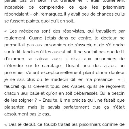
parlait pas un seul mot d’arabe et il était totalement
incapable de comprendre ce que les prisonniers
répondaient – oh, remarquez, il y avait peu de chances qu’ils
se fussent plaints, quoi qu’il en soit…
« Les médecins sont des réservistes, qui travaillent par
roulement. Quand j’étais dans ce centre, le docteur ne
permettait pas aux prisonniers de s’asseoir, ni de s’étendre
sur le lit, tandis qu’il les auscultait. Il ne voulait pas que le lit
d’examen se salisse, aussi il disait aux prisonniers de
s’étendre sur le carrelage… Durant une des visites, un
prisonnier s’étant exceptionnellement plaint d’une douleur
je ne sais plus où, le médecin dit, en ma présence : « Il
faudrait qu’ils crèvent tous, ces Arabes, qu’ils se reçoivent
chacun leur balle et qu’on en soit débarrassés. Qui a besoin
de les soigner ? » Ensuite, il me précisa qu’il ne faisait que
plaisanter, mais je savais parfaitement que ça n’était
absolument pas le cas…
« Dès le début, ce toubib traitait les prisonniers comme de